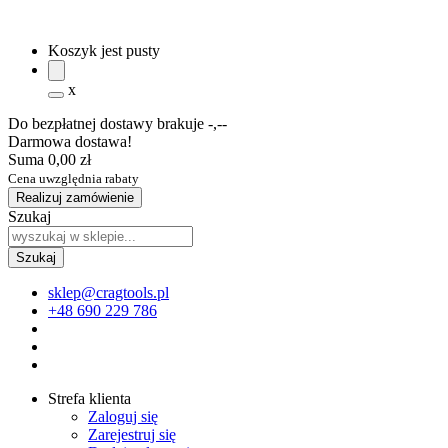
Koszyk jest pusty
x
Do bezpłatnej dostawy brakuje
-,--
Darmowa dostawa!
Suma
0,00 zł
Cena uwzględnia rabaty
Realizuj zamówienie
Szukaj
sklep@cragtools.pl
+48 690 229 786
Strefa klienta
Zaloguj się
Zarejestruj się