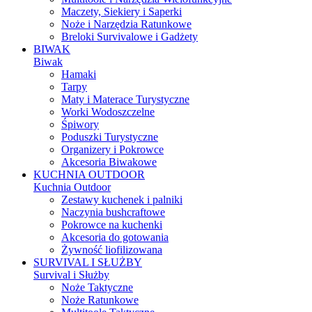
Maczety, Siekiery i Saperki
Noże i Narzędzia Ratunkowe
Breloki Survivalowe i Gadżety
BIWAK
Biwak
Hamaki
Tarpy
Maty i Materace Turystyczne
Worki Wodoszczelne
Śpiwory
Poduszki Turystyczne
Organizery i Pokrowce
Akcesoria Biwakowe
KUCHNIA OUTDOOR
Kuchnia Outdoor
Zestawy kuchenek i palniki
Naczynia bushcraftowe
Pokrowce na kuchenki
Akcesoria do gotowania
Żywność liofilizowana
SURVIVAL I SŁUŻBY
Survival i Służby
Noże Taktyczne
Noże Ratunkowe