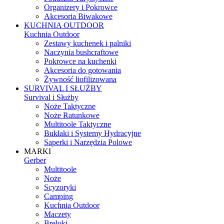
Organizery i Pokrowce
Akcesoria Biwakowe
KUCHNIA OUTDOOR
Kuchnia Outdoor
Zestawy kuchenek i palniki
Naczynia bushcraftowe
Pokrowce na kuchenki
Akcesoria do gotowania
Żywność liofilizowana
SURVIVAL I SŁUŻBY
Survival i Służby
Noże Taktyczne
Noże Ratunkowe
Multitoole Taktyczne
Bukłaki i Systemy Hydracyjne
Saperki i Narzędzia Polowe
MARKI
Gerber
Multitoole
Noże
Scyzoryki
Camping
Kuchnia Outdoor
Maczety
Breloki