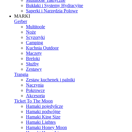
Multitoole Taktyczne
Bukłaki i Systemy Hydracyjne
Saperki i Narzędzia Polowe
MARKI
Gerber
Multitoole
Noże
Scyzoryki
Camping
Kuchnia Outdoor
Maczety
Breloki
Służby
Zestawy
Trangia
Zestaw kuchenek i palniki
Naczynia
Pokrowce
Akcesoria
Ticket To The Moon
Hamaki pojedyńcze
Hamaki podwójne
Hamaki King Size
Hamaki Lightes
Hamaki Honey Moon