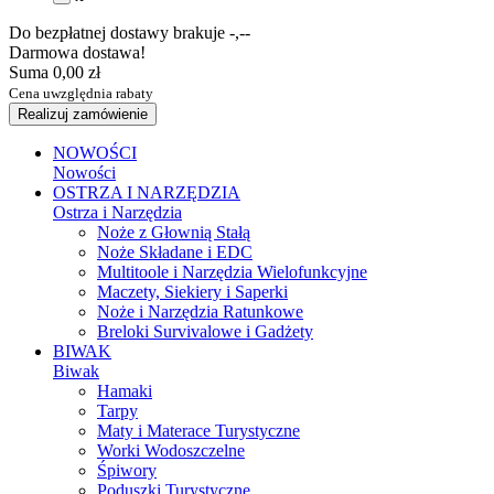
Do bezpłatnej dostawy brakuje
-,--
Darmowa dostawa!
Suma
0,00 zł
Cena uwzględnia rabaty
Realizuj zamówienie
NOWOŚCI
Nowości
OSTRZA I NARZĘDZIA
Ostrza i Narzędzia
Noże z Głownią Stałą
Noże Składane i EDC
Multitoole i Narzędzia Wielofunkcyjne
Maczety, Siekiery i Saperki
Noże i Narzędzia Ratunkowe
Breloki Survivalowe i Gadżety
BIWAK
Biwak
Hamaki
Tarpy
Maty i Materace Turystyczne
Worki Wodoszczelne
Śpiwory
Poduszki Turystyczne