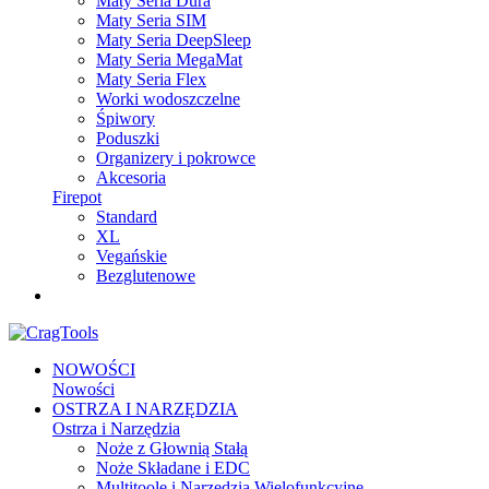
Maty Seria Dura
Maty Seria SIM
Maty Seria DeepSleep
Maty Seria MegaMat
Maty Seria Flex
Worki wodoszczelne
Śpiwory
Poduszki
Organizery i pokrowce
Akcesoria
Firepot
Standard
XL
Vegańskie
Bezglutenowe
NOWOŚCI
Nowości
OSTRZA I NARZĘDZIA
Ostrza i Narzędzia
Noże z Głownią Stałą
Noże Składane i EDC
Multitoole i Narzędzia Wielofunkcyjne