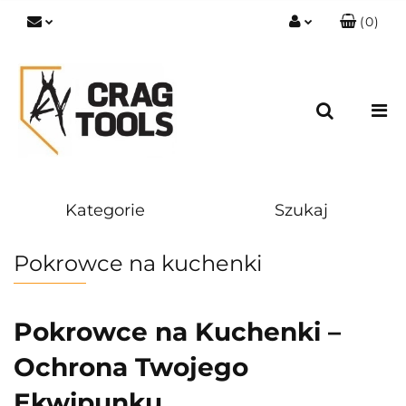
(
0
)
Zaloguj się
Zarejestruj się
Dodaj zgłoszenie
Zgody cookies
Kategorie
Szukaj
Pokrowce na kuchenki
Pokrowce na Kuchenki –
Ochrona Twojego
Ekwipunku