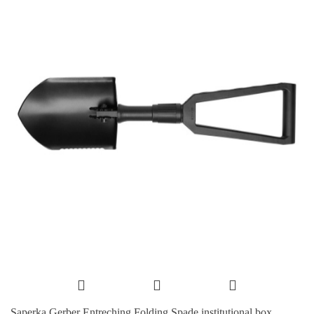
Saperka Gerber Entreching Folding Spade institutional box