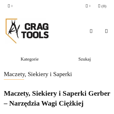
(
0
)
Zaloguj się
Zarejestruj się
Dodaj zgłoszenie
Zgody cookies
Kategorie
Szukaj
Maczety, Siekiery i Saperki
Maczety, Siekiery i Saperki Gerber
– Narzędzia Wagi Ciężkiej