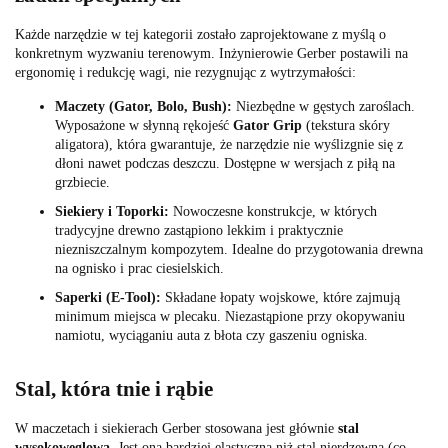
Każde narzędzie w tej kategorii zostało zaprojektowane z myślą o
konkretnym wyzwaniu terenowym. Inżynierowie Gerber postawili na
ergonomię i redukcję wagi, nie rezygnując z wytrzymałości:
Maczety (Gator, Bolo, Bush):
Niezbędne w gęstych zaroślach.
Wyposażone w słynną rękojeść
Gator Grip
(tekstura skóry
aligatora), która gwarantuje, że narzędzie nie wyślizgnie się z
dłoni nawet podczas deszczu. Dostępne w wersjach z piłą na
grzbiecie.
Siekiery i Toporki:
Nowoczesne konstrukcje, w których
tradycyjne drewno zastąpiono lekkim i praktycznie
niezniszczalnym kompozytem. Idealne do przygotowania drewna
na ognisko i prac ciesielskich.
Saperki (E-Tool):
Składane łopaty wojskowe, które zajmują
minimum miejsca w plecaku. Niezastąpione przy okopywaniu
namiotu, wyciąganiu auta z błota czy gaszeniu ogniska.
Stal, która tnie i rąbie
W maczetach i siekierach Gerber stosowana jest głównie
stal
wysokowęglowa
. Jest ona bardziej elastyczna niż stal nierdzewna (co