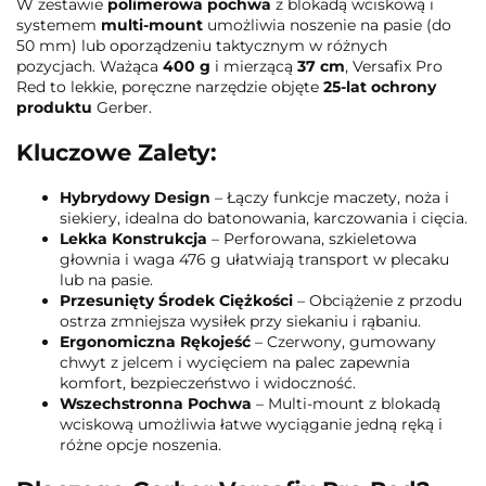
W zestawie
polimerowa pochwa
z blokadą wciskową i
systemem
multi-mount
umożliwia noszenie na pasie (do
50 mm) lub oporządzeniu taktycznym w różnych
pozycjach. Ważąca
400 g
i mierzącą
37 cm
, Versafix Pro
Red to lekkie, poręczne narzędzie objęte
25-lat ochrony
produktu
Gerber.
Kluczowe Zalety:
Hybrydowy Design
– Łączy funkcje maczety, noża i
siekiery, idealna do batonowania, karczowania i cięcia.
Lekka Konstrukcja
– Perforowana, szkieletowa
głownia i waga 476 g ułatwiają transport w plecaku
lub na pasie.
Przesunięty Środek Ciężkości
– Obciążenie z przodu
ostrza zmniejsza wysiłek przy siekaniu i rąbaniu.
Ergonomiczna Rękojeść
– Czerwony, gumowany
chwyt z jelcem i wycięciem na palec zapewnia
komfort, bezpieczeństwo i widoczność.
Wszechstronna Pochwa
– Multi-mount z blokadą
wciskową umożliwia łatwe wyciąganie jedną ręką i
różne opcje noszenia.