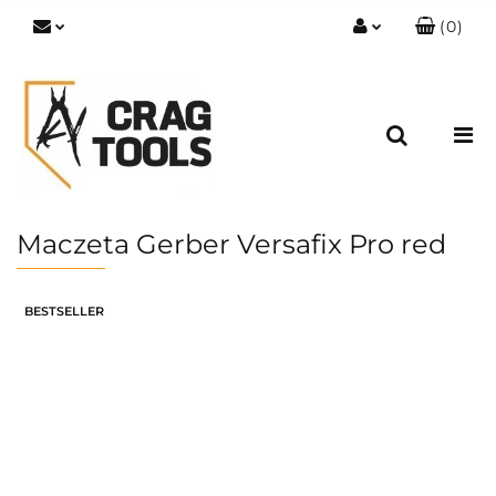
(
0
)
Zaloguj się
Zarejestruj się
Dodaj zgłoszenie
Zgody cookies
Maczeta Gerber Versafix Pro red
BESTSELLER