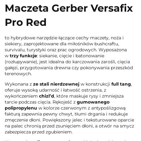
Maczeta Gerber Versafix
Pro Red
to hybrydowe narzędzie łączące cechy maczety, noża i
siekiery, zaprojektowane dla miłośników bushcraftu,
survivalu, turystyki oraz prac ogrodowych. Wyposażona
w
trzy funkcje
: siekanie, cięcie i batonowanie
(rozłupywanie), jest idealna do karczowania zarośli, cięcia
gałęzi, przygotowania drewna czy pokonywania przeszkód
terenowych.
Wykonana z
ze stali nierdzewnej
w konstrukcji
full tang
,
oferuje wysoką udarność i łatwość ostrzenia, z
wykończeniem
chizl’d
, które maskuje rysy i zmniejsza
tarcie podczas cięcia. Rękojeść z
gumowanego
polipropylenu
w kolorze czerwonym z antypoślizgową
fakturą zapewnia pewny chwyt, tłumi drgania i redukuje
zmęczenie dłoni. Powiększony jelec i teksturowane oparcie
na palec chronią przed zsunięciem dłoni, a otwór na smycz
zabezpiecza przed zgubieniem.