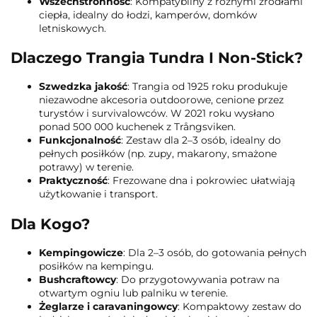
Wszechstronność
: Kompatybilny z różnymi źródłami
ciepła, idealny do łodzi, kamperów, domków
letniskowych.
Dlaczego Trangia Tundra I Non-Stick?
Szwedzka jakość
: Trangia od 1925 roku produkuje
niezawodne akcesoria outdoorowe, cenione przez
turystów i survivalowców. W 2021 roku wysłano
ponad 500 000 kuchenek z Trångsviken.
Funkcjonalność
: Zestaw dla 2–3 osób, idealny do
pełnych posiłków (np. zupy, makarony, smażone
potrawy) w terenie.
Praktyczność
: Frezowane dna i pokrowiec ułatwiają
użytkowanie i transport.
Dla Kogo?
Kempingowicze
: Dla 2–3 osób, do gotowania pełnych
posiłków na kempingu.
Bushcraftowcy
: Do przygotowywania potraw na
otwartym ogniu lub palniku w terenie.
Żeglarze i caravaningowcy
: Kompaktowy zestaw do