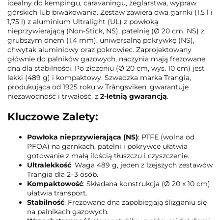
idealny do kempingu, caravaningu, żeglarstwa, wypraw
górskich lub biwakowania. Zestaw zawiera dwa garnki (1,5 l i
1,75 l) z aluminium Ultralight (UL) z powłoką
nieprzywierającą (Non-Stick, NS), patelnię (Ø 20 cm, NS) z
grubszym dnem (1,4 mm), uniwersalną pokrywkę (NS),
chwytak aluminiowy oraz pokrowiec. Zaprojektowany
głównie do palników gazowych, naczynia mają frezowane
dna dla stabilności. Po złożeniu (Ø 20 cm, wys. 10 cm) jest
lekki (489 g) i kompaktowy. Szwedzka marka Trangia,
produkująca od 1925 roku w Trångsviken, gwarantuje
niezawodność i trwałość, z
2-letnią gwarancją
.
Kluczowe Zalety:
Powłoka nieprzywierająca (NS)
: PTFE (wolna od
PFOA) na garnkach, patelni i pokrywce ułatwia
gotowanie z małą ilością tłuszczu i czyszczenie.
Ultralekkość
: Waga 489 g, jeden z lżejszych zestawów
Trangia dla 2–3 osób.
Kompaktowość
: Składana konstrukcja (Ø 20 x 10 cm)
ułatwia transport.
Stabilność
: Frezowane dna zapobiegają ślizganiu się
na palnikach gazowych.