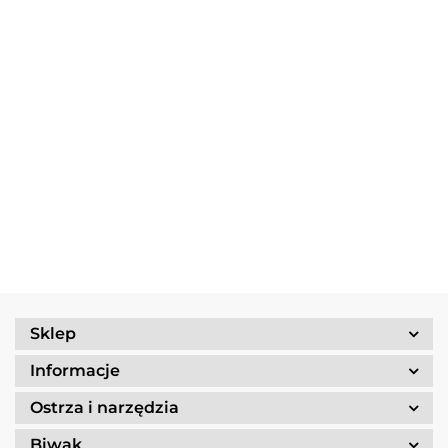
Multitool
Zestaw
Gerber
Naczyń
Multitool
Zestaw
Risotto
Dime
Trangia
Gerber
Turystyczny
139.90
Borowikow
259.90
red
Camping
Suspension
Trangia
Firepot XL,
299.90
389.90
Set
69.90
NXT Black
Stove
800g/830
/Tundra I
Ultralight
kcal
25-1/UL
Sklep
Informacje
Ostrza i narzędzia
Biwak