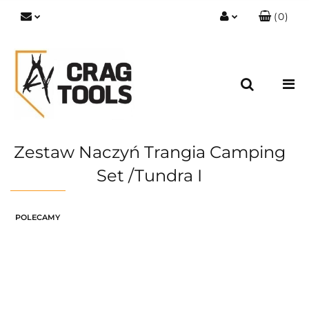
(
0
)
Zaloguj się
Zarejestruj się
Dodaj zgłoszenie
Zgody cookies
Zestaw Naczyń Trangia Camping
Set /Tundra I
POLECAMY