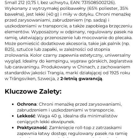
Small 212 (0,75 l, bez uchwytu, EAN: 7315085002126).
Wykonany z wytrzymałej polibawełny (65% poliester, 35%
bawełna), jest lekki (40 g) i miły w dotyku. Chroni menażkę
przed zarysowaniami, zabrudzeniem (np. sadzą) i
uszkodzeniami w transporcie, a także zapobiega brzęczeniu
elementów. Wyposażony w odpinany, regulowany pasek na
ramię, ułatwiający przenoszenie lub mocowanie do plecaka.
Może pomieścić dodatkowe akcesoria, takie jak palnik (np.
B25), sztućce lub zapałki, w zależności od stopnia
zrolowania. Kolor czarny zapewnia estetyczny, uniwersalny
wygląd. Idealny do kempingu, wypraw górskich, żeglarstwa
lub caravaningu. Produkowany w Chinach, z zachowaniem
standardów jakości Trangia, marki działającej od 1925 roku
w Trångsviken, Szwecja, z
2-letnią gwarancją
.
Kluczowe Zalety:
Ochrona
: Chroni menażkę przed zarysowaniami,
zabrudzeniem i uszkodzeniami w transporcie.
Lekkość
: Waga 40 g, idealna dla minimalistów
ceniących lekki ekwipunek.
Praktyczność
: Zamknięcie roll-top z zatrzaskami
zapewnia łatwy dostęp; regulowany pasek na ramię