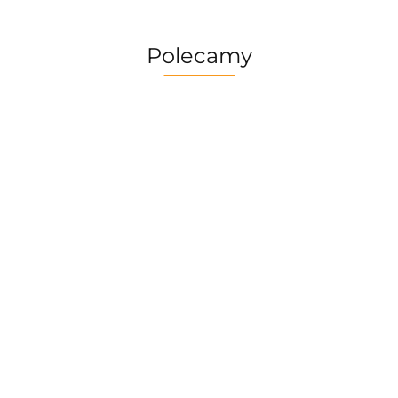
Polecamy
Multitool
Zestaw
Gerber
Naczyń
Multitool
Zestaw
Risotto
Dime
Trangia
Gerber
Turystyczny
139.90
Borowikow
259.90
red
Camping
Suspension
Trangia
Firepot XL,
299.90
389.90
Set
69.90
NXT Black
Stove
800g/830
/Tundra I
Ultralight
kcal
25-1/UL