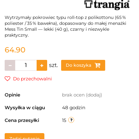
Wytrzymały pokrowiec typu roll‑top z polikottonu (65 %
poliester / 35 % bawełna), dopasowany do małej menażki
Mess Tin Small — lekki (40 g), czarny i niezwykle
praktyczny.
64.90
szt.
Do koszyka
Do przechowalni
Opinie
brak ocen
(dodaj)
Wysyłka w ciągu
48 godzin
Cena przesyłki
15
Zadaj pytanie