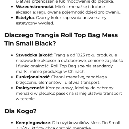
ułatwia przenoszenie lub mocowanie do plecaka.
Wszechstronność
: Mieści menażkę i drobne
akcesoria; regulowana pojemność dzięki zrolowaniu.
Estetyka
: Czarny kolor zapewnia uniwersalny,
estetyczny wygląd.
Dlaczego Trangia Roll Top Bag Mess
Tin Small Black?
Szwedzka jakość
: Trangia od 1925 roku produkuje
niezawodne akcesoria outdoorowe, cenione za jakość
i funkcjonalność. Roll Top Bag spełnia standardy
marki, mimo produkcji w Chinach.
Funkcjonalność
: Chroni menażkę, zapobiega
brzęczeniu elementów i ułatwia transport.
Praktyczność
: Kompaktowy, idealny do ochrony
menażki w plecaku; pasek na ramię ułatwia transport
w terenie.
Dla Kogo?
Kempingowicze
: Dla użytkowników Mess Tin Small
210/212, którzy chcą chronić menażkę.