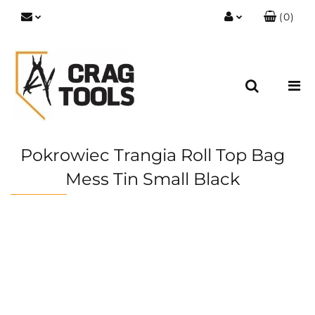
(
0
)
Zaloguj się
Zarejestruj się
Dodaj zgłoszenie
Zgody cookies
Pokrowiec Trangia Roll Top Bag
Mess Tin Small Black