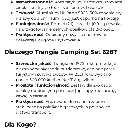
Wszechstronność
: Kompatybilny z różnymi źródłami
ciepła, idealny do łodzi, kamperów, biwaków.
Trwałość
: Aluminium UL (stop 5005, 50% mocniejszy
niż zwykłe aluminium 1050) jest odporne na korozję.
Funkcjonalność
: Rondel (2 l) i czajnik (0,9 l) pozwalają
na przygotowanie pełnych posiłków dla 2–3 osób.
Praktyczność
: Odpinany chwytak i pokrowiec
zwiększają wygodę użytkowania.
Dlaczego Trangia Camping Set 628?
Szwedzka jakość
: Trangia od 1925 roku produkuje
niezawodne akcesoria outdoorowe, cenione przez
turystów i survivalowców. W 2021 roku wysłano
ponad 500 000 kuchenek z Trångsviken.
Prostota i funkcjonalność
: Zestaw dla 2–3 osób,
idealny do prostych posiłków (np. zupy, makarony,
kawa) w terenie.
Praktyczność
: Frezowane dno rondla zapewnia
stabilność na palnikach gazowych, a pokrowiec
ułatwia transport.
Dla Kogo?