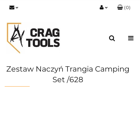
(
0
)
Zaloguj się
Zarejestruj się
Dodaj zgłoszenie
Zgody cookies
Zestaw Naczyń Trangia Camping
Set /628