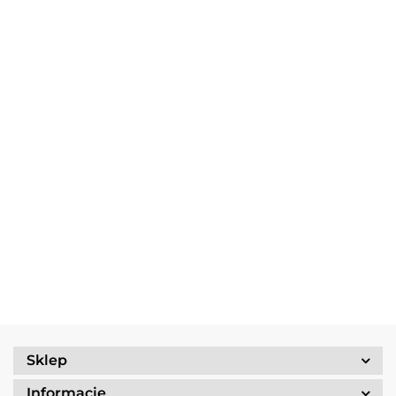
Multitool
Zestaw
Gerber
Naczyń
Multitool
Zestaw
Risotto
Dime
Trangia
Gerber
Turystyczny
139.90
Borowikow
259.90
red
Camping
Suspension
Trangia
Firepot XL,
299.90
389.90
Set
69.90
NXT Black
Stove
800g/830
/Tundra I
Ultralight
kcal
25-1/UL
Sklep
Informacje