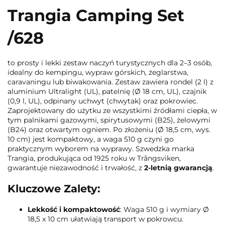
Trangia Camping Set
/628
to prosty i lekki zestaw naczyń turystycznych dla 2–3 osób,
idealny do kempingu, wypraw górskich, żeglarstwa,
caravaningu lub biwakowania. Zestaw zawiera rondel (2 l) z
aluminium Ultralight (UL), patelnię (Ø 18 cm, UL), czajnik
(0,9 l, UL), odpinany uchwyt (chwytak) oraz pokrowiec.
Zaprojektowany do użytku ze wszystkimi źródłami ciepła, w
tym palnikami gazowymi, spirytusowymi (B25), żelowymi
(B24) oraz otwartym ogniem. Po złożeniu (Ø 18,5 cm, wys.
10 cm) jest kompaktowy, a waga 510 g czyni go
praktycznym wyborem na wyprawy. Szwedzka marka
Trangia, produkująca od 1925 roku w Trångsviken,
gwarantuje niezawodność i trwałość, z
2-letnią gwarancją
.
Kluczowe Zalety:
Lekkość i kompaktowość
: Waga 510 g i wymiary Ø
18,5 x 10 cm ułatwiają transport w pokrowcu.