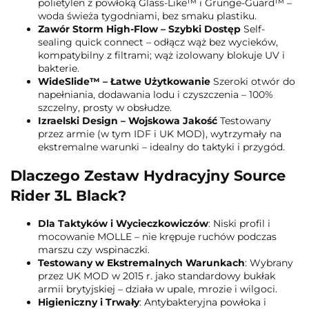
polietylen z powłoką Glass-Like™ i Grunge-Guard™ –
woda świeża tygodniami, bez smaku plastiku.
Zawór Storm High-Flow – Szybki Dostęp
Self-
sealing quick connect – odłącz wąż bez wycieków,
kompatybilny z filtrami; wąż izolowany blokuje UV i
bakterie.
WideSlide™ – Łatwe Użytkowanie
Szeroki otwór do
napełniania, dodawania lodu i czyszczenia – 100%
szczelny, prosty w obsłudze.
Izraelski Design – Wojskowa Jakość
Testowany
przez armie (w tym IDF i UK MOD), wytrzymały na
ekstremalne warunki – idealny do taktyki i przygód.
Dlaczego Zestaw Hydracyjny Source
Rider 3L Black?
Dla Taktyków i Wycieczkowiczów
: Niski profil i
mocowanie MOLLE – nie krępuje ruchów podczas
marszu czy wspinaczki.
Testowany w Ekstremalnych Warunkach
: Wybrany
przez UK MOD w 2015 r. jako standardowy bukłak
armii brytyjskiej – działa w upale, mrozie i wilgoci.
Higieniczny i Trwały
: Antybakteryjna powłoka i