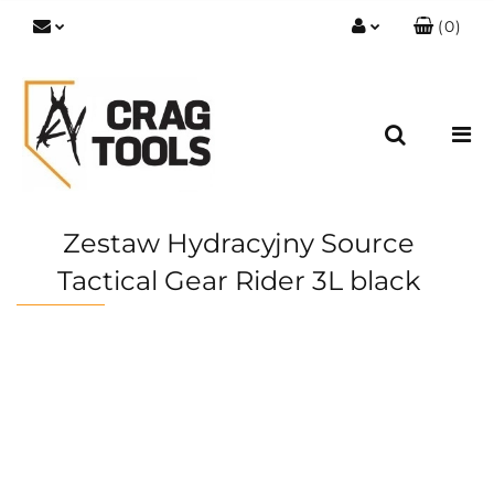
(
0
)
Zaloguj się
Zarejestruj się
Dodaj zgłoszenie
Zgody cookies
Zestaw Hydracyjny Source
Tactical Gear Rider 3L black