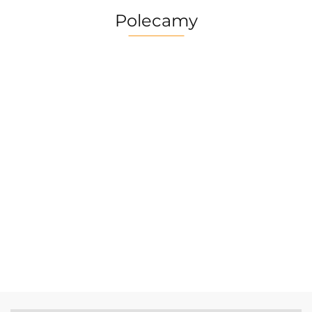
Polecamy
Multitool
Zestaw
Gerber
Naczyń
Multitool
Zestaw
Risotto
Dime
Trangia
Gerber
Turystyczny
139.90
Borowikow
259.90
red
Camping
Suspension
Trangia
Firepot XL,
299.90
389.90
Set
69.90
NXT Black
Stove
800g/830
/Tundra I
Ultralight
kcal
25-1/UL