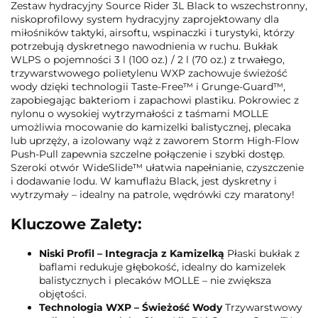
Zestaw hydracyjny Source Rider 3L Black to wszechstronny,
niskoprofilowy system hydracyjny zaprojektowany dla
miłośników taktyki, airsoftu, wspinaczki i turystyki, którzy
potrzebują dyskretnego nawodnienia w ruchu. Bukłak
WLPS o pojemności 3 l (100 oz.) / 2 l (70 oz.) z trwałego,
trzywarstwowego polietylenu WXP zachowuje świeżość
wody dzięki technologii Taste-Free™ i Grunge-Guard™,
zapobiegając bakteriom i zapachowi plastiku. Pokrowiec z
nylonu o wysokiej wytrzymałości z taśmami MOLLE
umożliwia mocowanie do kamizelki balistycznej, plecaka
lub uprzęży, a izolowany wąż z zaworem Storm High-Flow
Push-Pull zapewnia szczelne połączenie i szybki dostęp.
Szeroki otwór WideSlide™ ułatwia napełnianie, czyszczenie
i dodawanie lodu. W kamuflażu Black, jest dyskretny i
wytrzymały – idealny na patrole, wędrówki czy maratony!
Kluczowe Zalety:
Niski Profil – Integracja z Kamizelką
Płaski bukłak z
baflami redukuje głębokość, idealny do kamizelek
balistycznych i plecaków MOLLE – nie zwiększa
objętości.
Technologia WXP – Świeżość Wody
Trzywarstwowy