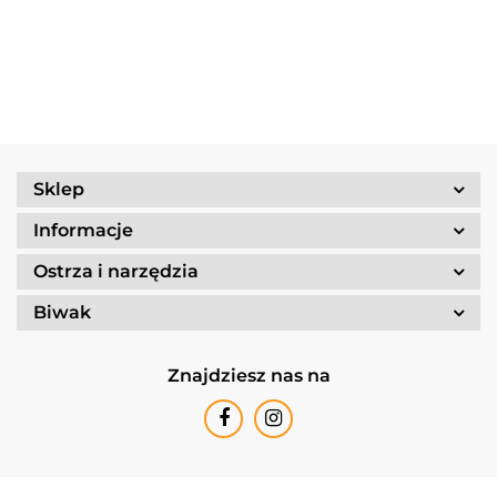
Set
69.90
NXT Black
Stove
800g/830
/Tundra I
Ultralight
kcal
25-1/UL
Sklep
Informacje
Ostrza i narzędzia
Biwak
Znajdziesz nas na