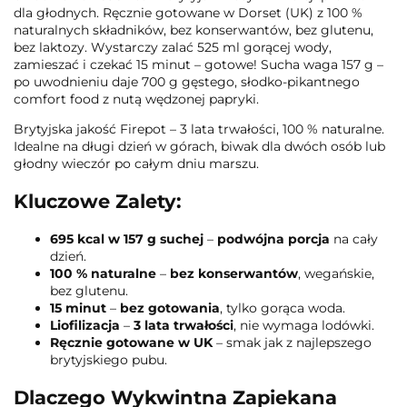
dla głodnych. Ręcznie gotowane w Dorset (UK) z 100 %
naturalnych składników, bez konserwantów, bez glutenu,
bez laktozy. Wystarczy zalać 525 ml gorącej wody,
zamieszać i czekać 15 minut – gotowe! Sucha waga 157 g –
po uwodnieniu daje 700 g gęstego, słodko-pikantnego
comfort food z nutą wędzonej papryki.
Brytyjska jakość Firepot – 3 lata trwałości, 100 % naturalne.
Idealne na długi dzień w górach, biwak dla dwóch osób lub
głodny wieczór po całym dniu marszu.
Kluczowe Zalety:
695 kcal w 157 g suchej
–
podwójna porcja
na cały
dzień.
100 % naturalne
–
bez konserwantów
, wegańskie,
bez glutenu.
15 minut
–
bez gotowania
, tylko gorąca woda.
Liofilizacja
–
3 lata trwałości
, nie wymaga lodówki.
Ręcznie gotowane w UK
– smak jak z najlepszego
brytyjskiego pubu.
Dlaczego Wykwintna Zapiekana