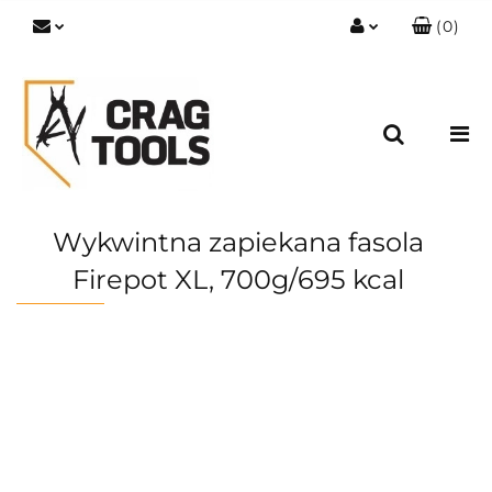
(
0
)
Zaloguj się
Zarejestruj się
Dodaj zgłoszenie
Zgody cookies
Wykwintna zapiekana fasola
Firepot XL, 700g/695 kcal