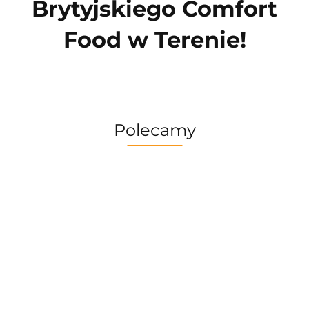
Brytyjskiego Comfort
Food w Terenie!
Polecamy
Multitool
Zestaw
Gerber
Naczyń
Multitool
Zestaw
Risotto
Dime
Trangia
Gerber
Turystyczny
139.90
Borowikow
259.90
red
Camping
Suspension
Trangia
Firepot XL,
299.90
389.90