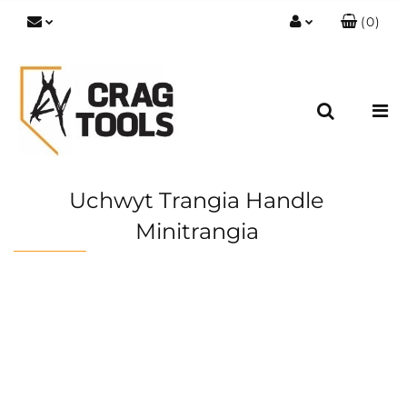
(
0
)
Zaloguj się
Zarejestruj się
Dodaj zgłoszenie
Zgody cookies
Uchwyt Trangia Handle
Minitrangia