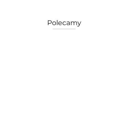
Polecamy
Multitool
Zestaw
Gerber
Naczyń
Multitool
Zestaw
Risotto
Dime
Trangia
Gerber
Turystyczny
139.90
Borowikow
259.90
red
Camping
Suspension
Trangia
Firepot XL,
299.90
389.90
Set
69.90
NXT Black
Stove
800g/830
/Tundra I
Ultralight
kcal
25-1/UL