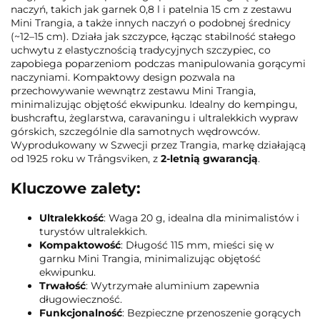
naczyń, takich jak garnek 0,8 l i patelnia 15 cm z zestawu
Mini Trangia, a także innych naczyń o podobnej średnicy
(~12–15 cm). Działa jak szczypce, łącząc stabilność stałego
uchwytu z elastycznością tradycyjnych szczypiec, co
zapobiega poparzeniom podczas manipulowania gorącymi
naczyniami. Kompaktowy design pozwala na
przechowywanie wewnątrz zestawu Mini Trangia,
minimalizując objętość ekwipunku. Idealny do kempingu,
bushcraftu, żeglarstwa, caravaningu i ultralekkich wypraw
górskich, szczególnie dla samotnych wędrowców.
Wyprodukowany w Szwecji przez Trangia, markę działającą
od 1925 roku w Trångsviken, z
2-letnią gwarancją
.
Kluczowe zalety:
Ultralekkość
: Waga 20 g, idealna dla minimalistów i
turystów ultralekkich.
Kompaktowość
: Długość 115 mm, mieści się w
garnku Mini Trangia, minimalizując objętość
ekwipunku.
Trwałość
: Wytrzymałe aluminium zapewnia
długowieczność.
Funkcjonalność
: Bezpieczne przenoszenie gorących