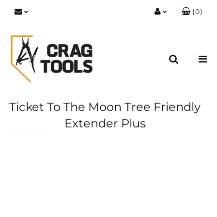
(
0
)
Zaloguj się
Zarejestruj się
Dodaj zgłoszenie
Zgody cookies
Ticket To The Moon Tree Friendly
Extender Plus