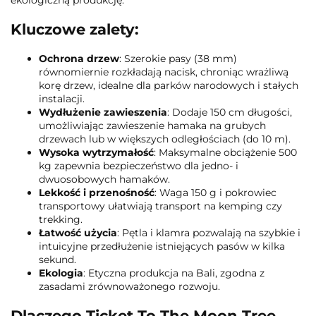
Kluczowe zalety:
Ochrona drzew
: Szerokie pasy (38 mm)
równomiernie rozkładają nacisk, chroniąc wrażliwą
korę drzew, idealne dla parków narodowych i stałych
instalacji.
Wydłużenie zawieszenia
: Dodaje 150 cm długości,
umożliwiając zawieszenie hamaka na grubych
drzewach lub w większych odległościach (do 10 m).
Wysoka wytrzymałość
: Maksymalne obciążenie 500
kg zapewnia bezpieczeństwo dla jedno- i
dwuosobowych hamaków.
Lekkość i przenośność
: Waga 150 g i pokrowiec
transportowy ułatwiają transport na kemping czy
trekking.
Łatwość użycia
: Pętla i klamra pozwalają na szybkie i
intuicyjne przedłużenie istniejących pasów w kilka
sekund.
Ekologia
: Etyczna produkcja na Bali, zgodna z
zasadami zrównoważonego rozwoju.
Dlaczego Ticket To The Moon Tree