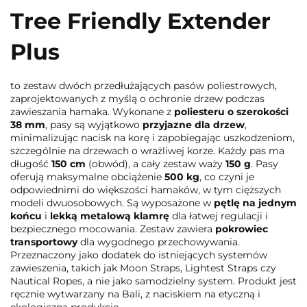
Tree Friendly Extender
Plus
to zestaw dwóch przedłużających pasów poliestrowych,
zaprojektowanych z myślą o ochronie drzew podczas
zawieszania hamaka. Wykonane z
poliesteru o szerokości
38 mm
, pasy są wyjątkowo
przyjazne dla drzew
,
minimalizując nacisk na korę i zapobiegając uszkodzeniom,
szczególnie na drzewach o wrażliwej korze. Każdy pas ma
długość
150 cm
(obwód), a cały zestaw waży
150 g
. Pasy
oferują maksymalne obciążenie
500 kg
, co czyni je
odpowiednimi do większości hamaków, w tym cięższych
modeli dwuosobowych. Są wyposażone w
pętlę na jednym
końcu
i
lekką metalową klamrę
dla łatwej regulacji i
bezpiecznego mocowania. Zestaw zawiera
pokrowiec
transportowy
dla wygodnego przechowywania.
Przeznaczony jako dodatek do istniejących systemów
zawieszenia, takich jak Moon Straps, Lightest Straps czy
Nautical Ropes, a nie jako samodzielny system. Produkt jest
ręcznie wytwarzany na Bali, z naciskiem na etyczną i
ekologiczną produkcję.