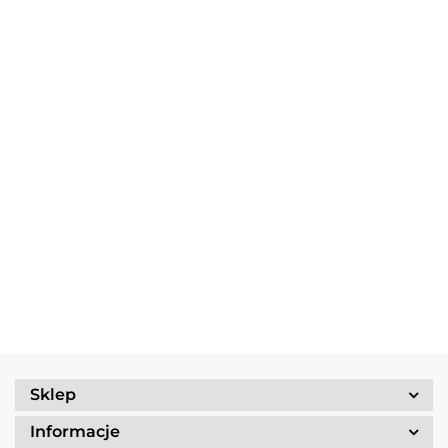
Multitool
Zestaw
Gerber
Naczyń
Multitool
Zestaw
Risotto
Dime
Trangia
Gerber
Turystyczny
139.90
Borowikow
259.90
red
Camping
Suspension
Trangia
Firepot XL,
299.90
389.90
Set
69.90
NXT Black
Stove
800g/830
/Tundra I
Ultralight
kcal
25-1/UL
Sklep
Informacje