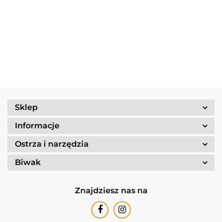
Dime
Trangia
Gerber
Turystyczny
139.90
Borowikow
259.90
red
Camping
Suspension
Trangia
Firepot XL,
299.90
389.90
Set
69.90
NXT Black
Stove
800g/830
/Tundra I
Ultralight
kcal
25-1/UL
Sklep
Informacje
Ostrza i narzędzia
Biwak
Znajdziesz nas na