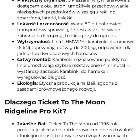
dostępem z obu stron) umożliwia przechowywanie
niezbędnych przedmiotów w zasięgu ręki, np.
smartfona, latarki, książki.
Lekkość i przenośność
: Waga 80 g i pokrowiec
transportowy sprawiają, że zestaw jest łatwy do
zabrania na kemping, trekking czy do ogrodu.
Wytrzymałość
: Lina UHMWPE i karabinki aluminiowe
(6 kN) zapewniają udźwig do 200 kg, odpowiedni dla
jedno- lub dwuosobowych hamaków.
Łatwy montaż
: Karabinki i oznakowane punkty na
linie umożliwiają szybkie rozstawienie (<1 minuta) –
wystarczy zaczepić karabinki do hamaka i
wyregulować długość.
Ekologia
: Etyczna produkcja na Bali, zgodna z
zasadami zrównoważonego rozwoju.
Dlaczego Ticket To The Moon
Ridgeline Pro Kit?
Jakość z Bali
: Ticket To The Moon od 1996 roku
produkuje akcesoria outdoorowe cenione za trwałość
i funkcjonalność, testowane w różnych warunkach.