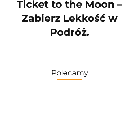
Ticket to the Moon –
Zabierz Lekkość w
Podróż.
Polecamy
Multitool
Zestaw
Gerber
Naczyń
Multitool
Zestaw
Risotto