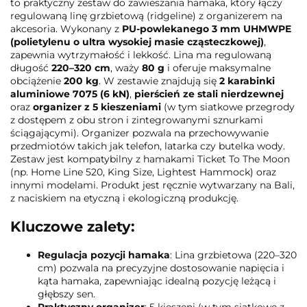
to praktyczny zestaw do zawieszania hamaka, który łączy
regulowaną linę grzbietową (ridgeline) z organizerem na
akcesoria. Wykonany z
PU-powlekanego 3 mm UHMWPE
(polietylenu o ultra wysokiej masie cząsteczkowej)
,
zapewnia wytrzymałość i lekkość. Lina ma regulowaną
długość
220–320 cm
, waży
80 g
i oferuje maksymalne
obciążenie
200 kg
. W zestawie znajdują się
2 karabinki
aluminiowe 7075 (6 kN)
,
pierścień ze stali nierdzewnej
oraz
organizer z 5 kieszeniami
(w tym siatkowe przegrody
z dostępem z obu stron i zintegrowanymi sznurkami
ściągającymi). Organizer pozwala na przechowywanie
przedmiotów takich jak telefon, latarka czy butelka wody.
Zestaw jest kompatybilny z hamakami Ticket To The Moon
(np. Home Line 520, King Size, Lightest Hammock) oraz
innymi modelami. Produkt jest ręcznie wytwarzany na Bali,
z naciskiem na etyczną i ekologiczną produkcję.
Kluczowe zalety:
Regulacja pozycji hamaka
: Lina grzbietowa (220–320
cm) pozwala na precyzyjne dostosowanie napięcia i
kąta hamaka, zapewniając idealną pozycję leżącą i
głębszy sen.
Praktyczny organizer
: 5 kieszeni (w tym siatkowe z