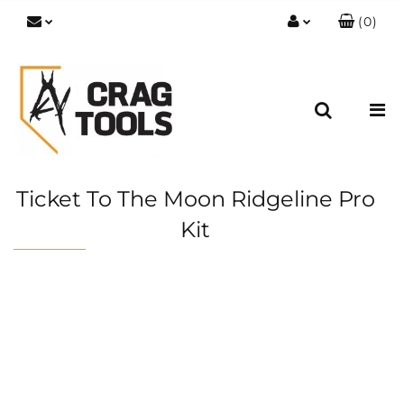
(
0
)
Zaloguj się
Zarejestruj się
Dodaj zgłoszenie
Zgody cookies
Ticket To The Moon Ridgeline Pro
Kit