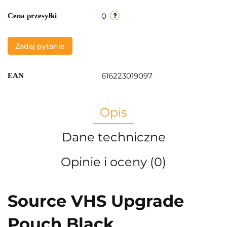
0
Cena przesyłki
Zadaj pytanie
616223019097
EAN
Opis
Dane techniczne
Opinie i oceny (0)
Source VHS Upgrade
Pouch Black