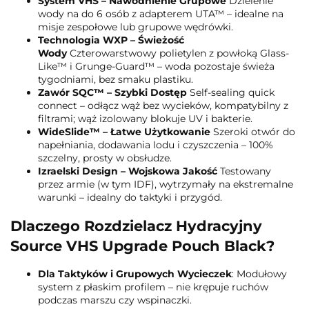
System VHS – Nawodnienie Grupowe
Dzielenie
wody na do 6 osób z adapterem UTA™ – idealne na
misje zespołowe lub grupowe wędrówki.
Technologia WXP – Świeżość
Wody
Czterowarstwowy polietylen z powłoką Glass-
Like™ i Grunge-Guard™ – woda pozostaje świeża
tygodniami, bez smaku plastiku.
Zawór SQC™ – Szybki Dostęp
Self-sealing quick
connect – odłącz wąż bez wycieków, kompatybilny z
filtrami; wąż izolowany blokuje UV i bakterie.
WideSlide™ – Łatwe Użytkowanie
Szeroki otwór do
napełniania, dodawania lodu i czyszczenia – 100%
szczelny, prosty w obsłudze.
Izraelski Design – Wojskowa Jakość
Testowany
przez armie (w tym IDF), wytrzymały na ekstremalne
warunki – idealny do taktyki i przygód.
Dlaczego Rozdzielacz Hydracyjny
Source VHS Upgrade Pouch Black?
Dla Taktyków i Grupowych Wycieczek
: Modułowy
system z płaskim profilem – nie krępuje ruchów
podczas marszu czy wspinaczki.