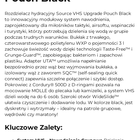
Rozdzielacz hydracyjny Source VHS Upgrade Pouch Black
to innowacyjny modułowy system nawodnienia,
zaprojektowany dla miłośników taktyki, airsoftu, wspinaczki
i turystyki, którzy potrzebują dzielenia się wodą w grupie
podczas trudnych warunków. Bukłak z trwałego,
czterowarstwowego polietylenu WXP o pojemności 3 l
zachowuje świeżość wody dzięki technologii Taste-Free™ i
Grunge-Guard™, zapobiegając bakteriom i zapachowi
plastiku. Adapter UTA™ umożliwia napełnianie
bezpośrednio przez wąż bez wyjmowania bukłaka, a
izolowany wąż z zaworem SQC™ (self-sealing quick
connect) zapewnia szczelne połączenie i szybki dostęp.
Pokrowiec z Cordury® 500D z D-ringami pozwala na
mocowanie MOLLE do plecaka lub kamizelki, a system VHS
dzieli wodę na do 6 osób. Szeroki otwór WideSlide™
ułatwia czyszczenie i dodawanie lodu. W kolorze black, jest
dyskretny i wytrzymały – idealny na patrole grupowe,
wędrówki czy maratony!
Kluczowe Zalety: