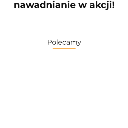
nawadnianie w akcji!
Polecamy
Multitool
Zestaw
Gerber
Naczyń
Multitool
Zestaw
Risotto
Dime
Trangia
Gerber
Turystyczny
139.90
Borowikow
259.90
red
Camping
Suspension
Trangia
Firepot XL,
299.90
389.90
Set
69.90
NXT Black
Stove
800g/830
/Tundra I
Ultralight
kcal