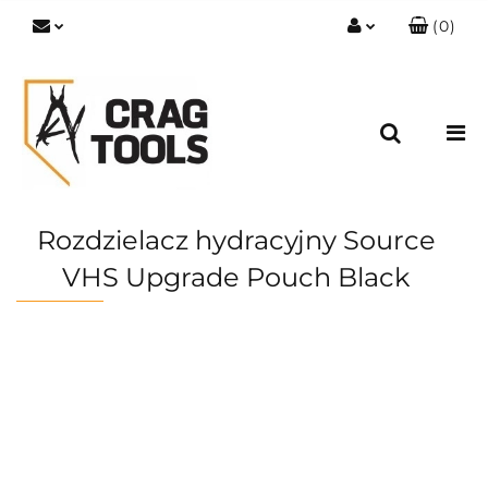
(
0
)
Zaloguj się
Zarejestruj się
Dodaj zgłoszenie
Zgody cookies
Rozdzielacz hydracyjny Source
VHS Upgrade Pouch Black