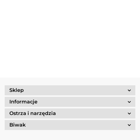
Multitool
Zestaw
Gerber
Naczyń
Multitool
Zestaw
Risotto
Dime
Trangia
Gerber
Turystyczny
139.90
Borowikow
259.90
red
Camping
Suspension
Trangia
Firepot XL,
299.90
389.90
Set
69.90
NXT Black
Stove
800g/830
/Tundra I
Ultralight
kcal
25-1/UL
Sklep
Informacje
Ostrza i narzędzia
Biwak