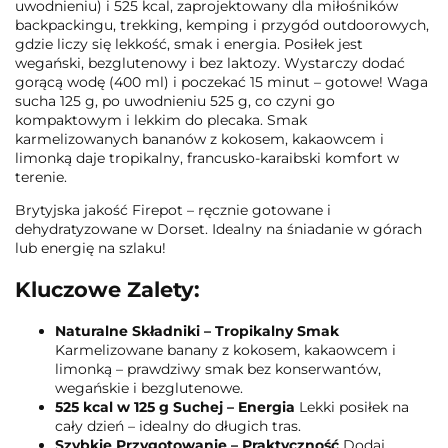
uwodnieniu) i 525 kcal, zaprojektowany dla miłośników
backpackingu, trekking, kemping i przygód outdoorowych,
gdzie liczy się lekkość, smak i energia. Posiłek jest
wegański, bezglutenowy i bez laktozy. Wystarczy dodać
gorącą wodę (400 ml) i poczekać 15 minut – gotowe! Waga
sucha 125 g, po uwodnieniu 525 g, co czyni go
kompaktowym i lekkim do plecaka. Smak
karmelizowanych bananów z kokosem, kakaowcem i
limonką daje tropikalny, francusko-karaibski komfort w
terenie.
Brytyjska jakość Firepot – ręcznie gotowane i
dehydratyzowane w Dorset. Idealny na śniadanie w górach
lub energię na szlaku!
Kluczowe Zalety:
Naturalne Składniki – Tropikalny Smak
Karmelizowane banany z kokosem, kakaowcem i
limonką – prawdziwy smak bez konserwantów,
wegańskie i bezglutenowe.
525 kcal w 125 g Suchej – Energia
Lekki posiłek na
cały dzień – idealny do długich tras.
Szybkie Przygotowanie – Praktyczność
Dodaj