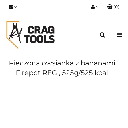
(
0
)
Zaloguj się
Zarejestruj się
Dodaj zgłoszenie
Zgody cookies
Pieczona owsianka z bananami
Firepot REG , 525g/525 kcal