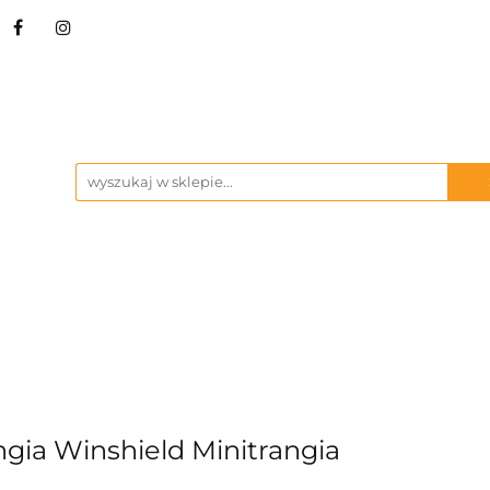
STRZA I NARZĘDZIA
BIWAK
KUCHNIA OU
ŻBY
MARKI
BIWAK
KUCHNIA OUTDOOR
SURVIVAL I 
gia Winshield Minitrangia