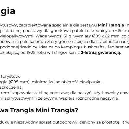
ngia
rytusowy, zaprojektowana specjalnie dla zestawu
Mini Trangia
(n
i stabilnej podstawy dla garnków i patelni o średnicy do ~15 cm.
 wielopaliwowymi. Waga wynosi 51 g, wymiary Ø95 x 62 mm, co c
wania palnika oraz cztery górne nacięcia dla stabilności naczyń
 podobnej średnicy. Idealna do kempingu, bushcraftu, żeglarstwa
ziałającą od 1925 roku w Trångsviken, z
2-letnią gwarancją
.
h turystów.
angia (Ø95 mm), minimalizując objętość ekwipunku.
szkodzenia.
trem i zapewnia stabilną podstawę dla naczyń; użytkownicy chwa
mi spirytusowymi i żelowymi, wspiera różnorodne naczynia.
wa Trangia Mini Trangia?
odukuje niezawodny sprzęt outdoorowy, ceniony za prostotę i tr