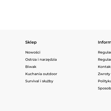
Sklep
Infor
Nowości
Regula
Ostrza i narzędzia
Regula
Biwak
Kontakt
Kuchania outdoor
Zwroty 
Survival i służby
Polityk
Sposob