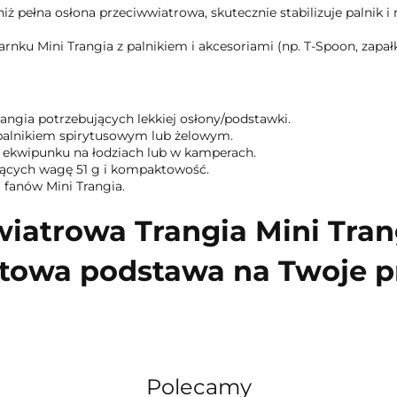
iż pełna osłona przeciwwiatrowa, skutecznie stabilizuje palnik i 
rnku Mini Trangia z palnikiem i akcesoriami (np. T-Spoon, zapał
angia potrzebujących lekkiej osłony/podstawki.
 palnikiem spirytusowym lub żelowym.
i ekwipunku na łodziach lub w kamperach.
niących wagę 51 g i kompaktowość.
a fanów Mini Trangia.
iatrowa Trangia Mini Trangi
owa podstawa na Twoje p
Polecamy