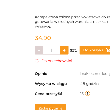
Kompaktowa osłona przeciwwiatrowa do zes
gotowania w trudnych warunkach. Lekka, trw
wyprawę.
34.90
szt.
Do koszyka
Do przechowalni
Opinie
brak ocen
(doda
Wysyłka w ciągu
48 godzin
Cena przesyłki
15
Zadaj pytanie