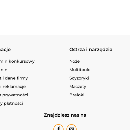
macje
Ostrza i narzędzia
min konkursowy
Noże
min
Multitoole
 i dane firmy
Scyzoryki
i reklamacje
Maczety
a prywatności
Breloki
y płatności
Znajdziesz nas na