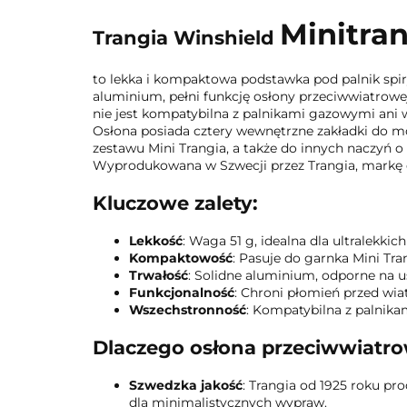
Minitra
Trangia Winshield
to lekka i kompaktowa podstawka pod palnik spi
aluminium, pełni funkcję osłony przeciwwiatrowej 
nie jest kompatybilna z palnikami gazowymi ani
Osłona posiada cztery wewnętrzne zakładki do moco
zestawu Mini Trangia, a także do innych naczyń o
Wyprodukowana w Szwecji przez Trangia, markę d
Kluczowe zalety:
Lekkość
: Waga 51 g, idealna dla ultralekkic
Kompaktowość
: Pasuje do garnka Mini Tr
Trwałość
: Solidne aluminium, odporne na u
Funkcjonalność
: Chroni płomień przed wia
Wszechstronność
: Kompatybilna z palnika
Dlaczego osłona przeciwwiatro
Szwedzka jakość
: Trangia od 1925 roku pr
dla minimalistycznych wypraw.