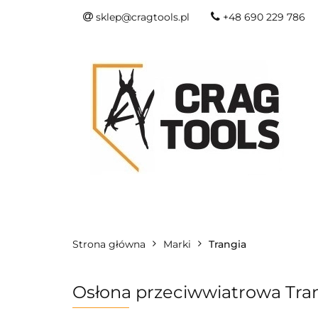
sklep@cragtools.pl
+48 690 229 786
NOWOŚCI
O
SURVIVAL I SŁU
NOWOŚCI
OSTRZA I NARZĘDZIA
Strona główna
Marki
Trangia
Osłona przeciwwiatrowa Tran