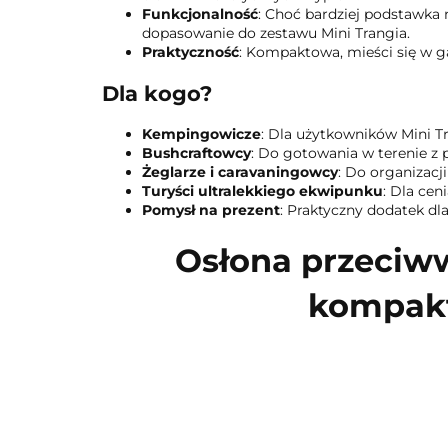
Funkcjonalność
: Choć bardziej podstawka n
dopasowanie do zestawu Mini Trangia.
Praktyczność
: Kompaktowa, mieści się w ga
Dla kogo?
Kempingowicze
: Dla użytkowników Mini Tr
Bushcraftowcy
: Do gotowania w terenie z
Żeglarze i caravaningowcy
: Do organizacj
Turyści ultralekkiego ekwipunku
: Dla ce
Pomysł na prezent
: Praktyczny dodatek dl
Osłona przeciww
kompakt