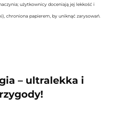
naczynia; użytkownicy doceniają jej lekkość i
ki), chroniona papierem, by uniknąć zarysowań.
a – ultralekka i
rzygody!