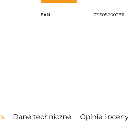
EAN
7315086002811
is
Dane techniczne
Opinie i oceny