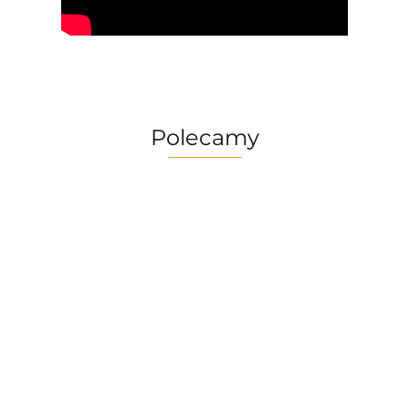
Polecamy
Multitool
Zestaw
Gerber
Naczyń
Multitool
Zestaw
Risotto
Dime
Trangia
Gerber
Turystyczny
139.90
Borowikow
259.90
red
Camping
Suspension
Trangia
Firepot XL,
299.90
389.90
Set
69.90
NXT Black
Stove
800g/830
/Tundra I
Ultralight
kcal