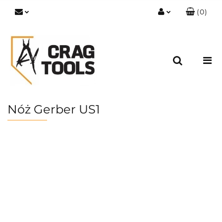
(
0
)
Zaloguj się
Zarejestruj się
Dodaj zgłoszenie
Zgody cookies
Nóż Gerber US1