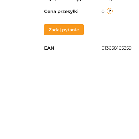
Cena przesyłki
0
Zadaj pytanie
EAN
013658165359