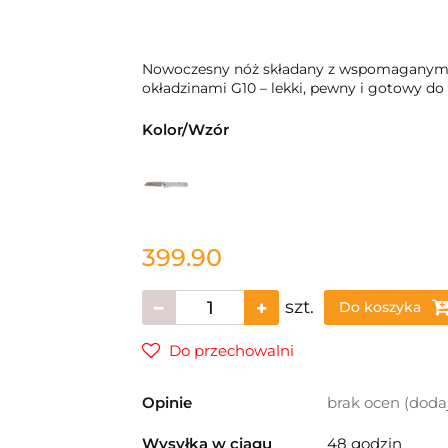
Nowoczesny nóż składany z wspomaganym o
okładzinami G10 – lekki, pewny i gotowy do
Kolor/Wzór
399.90
szt.
Do koszyka
Do przechowalni
Opinie
brak ocen
(doda
Wysyłka w ciągu
48 godzin