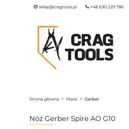
sklep@cragtools.pl
+48 690 229 786
NOWOŚCI
O
SURVIVAL I SŁU
NOWOŚCI
OSTRZA I NARZĘDZIA
Strona główna
Marki
Gerber
Nóż Gerber Spire AO G10