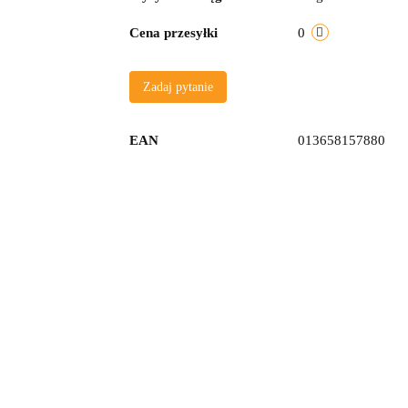
Cena przesyłki
0
Zadaj pytanie
EAN
013658157880