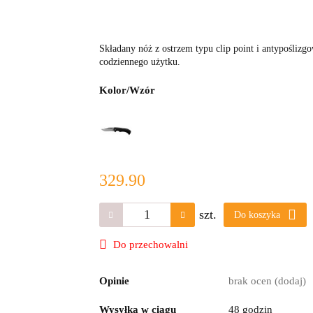
Składany nóż z ostrzem typu clip point i antypośliz
codziennego użytku.
Kolor/Wzór
329.90
szt.
Do koszyka
Do przechowalni
Opinie
brak ocen
(dodaj)
Wysyłka w ciągu
48 godzin