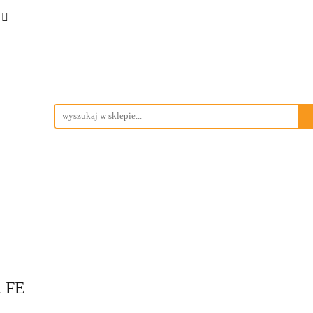
TRZA I NARZĘDZIA
BIWAK
KUCHNIA OUTDOO
BY
MARKI
BIWAK
KUCHNIA OUTDOOR
SURVIVAL I SŁUŻBY
t FE