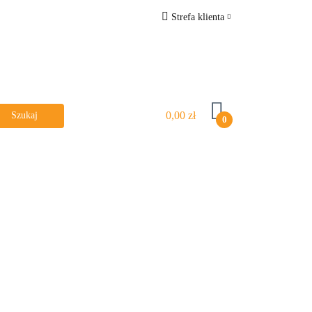
Strefa klienta
R
Zaloguj się
Zarejestruj się
Dodaj zgłoszenie
0,00 zł
Zgody cookies
0
MARKI