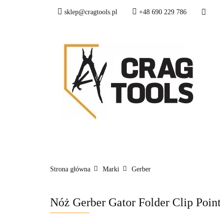
sklep@cragtools.pl
+48 690 229 786
NOWOŚCI
OS
SURVIVAL I SŁUŻ
NOWOŚCI
OSTRZA I NARZĘDZIA
Strona główna
Marki
Gerber
Nóż Gerber Gator Folder Clip Poin