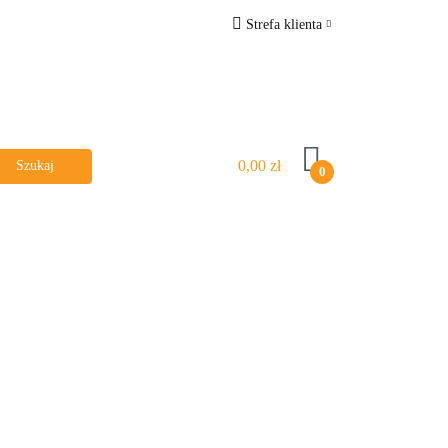
Strefa klienta
R
Zaloguj się
Zarejestruj się
Dodaj zgłoszenie
0,00 zł
Zgody cookies
0
MARKI