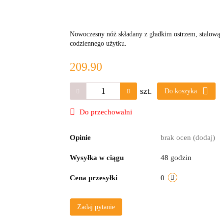
Nowoczesny nóż składany z gładkim ostrzem, stalową r
codziennego użytku.
209.90
szt.
Do koszyka
Do przechowalni
Opinie
brak ocen
(dodaj)
Wysyłka w ciągu
48 godzin
Cena przesyłki
0
Zadaj pytanie