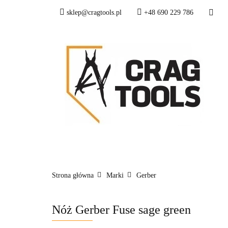
sklep@cragtools.pl
+48 690 229 786
NOWOŚCI
OS
SURVIVAL I SŁUŻ
NOWOŚCI
OSTRZA I NARZĘDZIA
Strona główna
Marki
Gerber
Nóż Gerber Fuse sage green