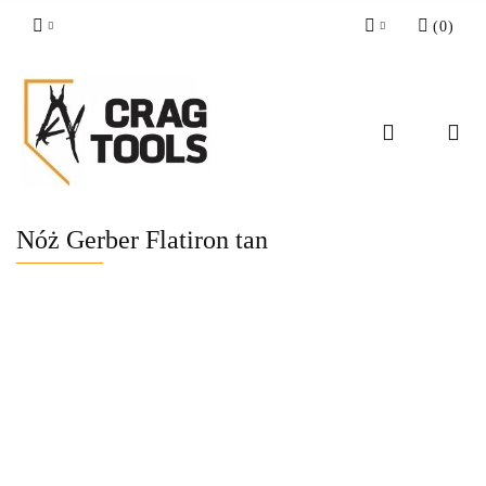
(
0
)
Zaloguj się
Zarejestruj się
Dodaj zgłoszenie
Zgody cookies
Nóż Gerber Flatiron tan