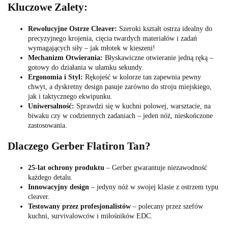
Kluczowe Zalety:
Rewolucyjne Ostrze Cleaver:
Szeroki kształt ostrza idealny do
precyzyjnego krojenia, cięcia twardych materiałów i zadań
wymagających siły – jak młotek w kieszeni!
Mechanizm Otwierania:
Błyskawiczne otwieranie jedną ręką –
gotowy do działania w ułamku sekundy.
Ergonomia i Styl:
Rękojeść w kolorze tan zapewnia pewny
chwyt, a dyskretny design pasuje zarówno do stroju miejskiego,
jak i taktycznego ekwipunku.
Uniwersalność:
Sprawdzi się w kuchni polowej, warsztacie, na
biwaku czy w codziennych zadaniach – jeden nóż, nieskończone
zastosowania.
Dlaczego Gerber Flatiron Tan?
25-lat ochrony produktu
– Gerber gwarantuje niezawodność
każdego detalu.
Innowacyjny design
– jedyny nóż w swojej klasie z ostrzem typu
cleaver.
Testowany przez profesjonalistów
– polecany przez szefów
kuchni, survivalowców i miłośników EDC.