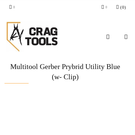
(
0
)
Zaloguj się
Zarejestruj się
Dodaj zgłoszenie
Zgody cookies
Multitool Gerber Prybrid Utility Blue
(w- Clip)