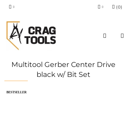
(
0
)
Zaloguj się
Zarejestruj się
Dodaj zgłoszenie
Zgody cookies
Multitool Gerber Center Drive
black w/ Bit Set
BESTSELLER