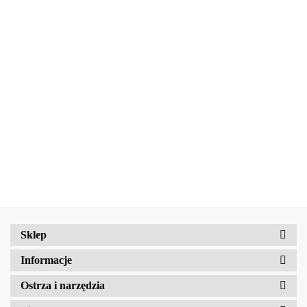
Multitool
Zestaw
Gerber
Naczyń
Multitool
Zestaw
Risotto
Dime
Trangia
Gerber
Turystyczny
139.90
Borowikow
259.90
red
Camping
Suspension
Trangia
Firepot XL,
299.90
389.90
Set
69.90
NXT Black
Stove
800g/830
/Tundra I
Ultralight
kcal
25-1/UL
Sklep
Informacje
Ostrza i narzędzia