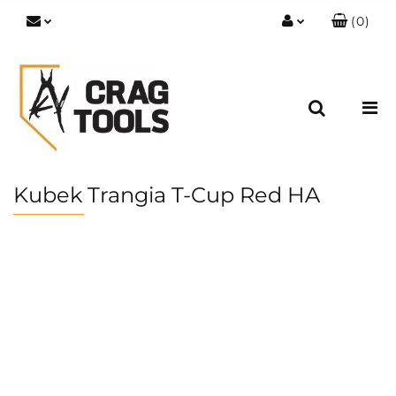
(
0
)
Zaloguj się
Zarejestruj się
Dodaj zgłoszenie
Zgody cookies
Kubek Trangia T-Cup Red HA