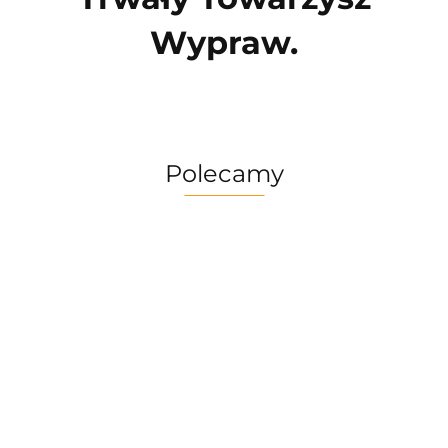
Wypraw.
Polecamy
Multitool
Zestaw
Gerber
Naczyń
Multitool
Zestaw
Risotto
Dime
Trangia
Gerber
Turystyczny
139.90
Borowikow
259.90
red
Camping
Suspension
Trangia
Firepot XL,
299.90
389.90
Set
69.90
NXT Black
Stove