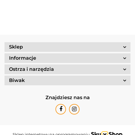
800g/830
/Tundra I
Ultralight
kcal
25-1/UL
Sklep
Informacje
Ostrza i narzędzia
Biwak
Znajdziesz nas na
Sklep internetowy na oprogramowaniu