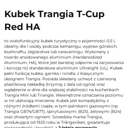
Kubek Trangia T-Cup
Red HA
to wielofunkcyjny kubek turystyczny o pojemności 0,5 l,
idealny dla 1 osoby podczas kempingu, wypraw górskich,
bushcraftu, żeglarstwa lub caravaningu. Wykonany z
twardo anodowanego aluminium (Hardanodized
Aluminium, HA), które jest bardziej odporne na zarysowania
i korozję niż standardowe aluminium Ultralight (UL). Kubek
pełni funkcję kubka, garnka i rondla, z klasycznym
designem Trangia. Posiada składany uchwyt z czerwoną
plastikową nakładką (trzymaj z dala od ognia) oraz
wgłębienie w dnie dla większej stabilności na kuchenkach
Trangia Mini lub Triangle. Wewnętrzne oznaczenia poziomu
w ml ułatwiają mierzenie. Kubek jest kompatybilny z
różnymi źródłami ciepła, w tym palnikami gazowymi (np.
Trangia GB74/GB77), spirytusowymi (B25), żelowymi (B24)
oraz otwartym ogniem. Szwedzka marka Trangia,
produkująca od 1925 roku w Trångsviken, gwarantuje
niezawodność i trwałość, z
2-letnią gwarancją
.