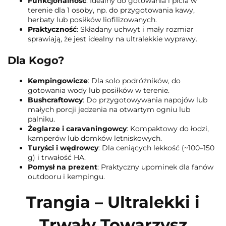
Funkcjonalność
: Idealny do gotowania i picia w
terenie dla 1 osoby, np. do przygotowania kawy,
herbaty lub posiłków liofilizowanych.
Praktyczność
: Składany uchwyt i mały rozmiar
sprawiają, że jest idealny na ultralekkie wyprawy.
Dla Kogo?
Kempingowicze
: Dla solo podróżników, do
gotowania wody lub posiłków w terenie.
Bushcraftowcy
: Do przygotowywania napojów lub
małych porcji jedzenia na otwartym ogniu lub
palniku.
Żeglarze i caravaningowcy
: Kompaktowy do łodzi,
kamperów lub domków letniskowych.
Turyści i wędrowcy
: Dla ceniących lekkość (~100–150
g) i trwałość HA.
Pomysł na prezent
: Praktyczny upominek dla fanów
outdooru i kempingu.
Trangia – Ultralekki i
Trwały Towarzysz