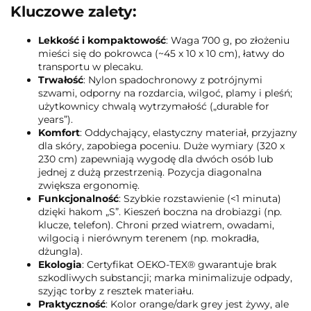
Kluczowe zalety:
Lekkość i kompaktowość
: Waga 700 g, po złożeniu
mieści się do pokrowca (~45 x 10 x 10 cm), łatwy do
transportu w plecaku.
Trwałość
: Nylon spadochronowy z potrójnymi
szwami, odporny na rozdarcia, wilgoć, plamy i pleśń;
użytkownicy chwalą wytrzymałość („durable for
years”).
Komfort
: Oddychający, elastyczny materiał, przyjazny
dla skóry, zapobiega poceniu. Duże wymiary (320 x
230 cm) zapewniają wygodę dla dwóch osób lub
jednej z dużą przestrzenią. Pozycja diagonalna
zwiększa ergonomię.
Funkcjonalność
: Szybkie rozstawienie (<1 minuta)
dzięki hakom „S”. Kieszeń boczna na drobiazgi (np.
klucze, telefon). Chroni przed wiatrem, owadami,
wilgocią i nierównym terenem (np. mokradła,
dżungla).
Ekologia
: Certyfikat OEKO-TEX® gwarantuje brak
szkodliwych substancji; marka minimalizuje odpady,
szyjąc torby z resztek materiału.
Praktyczność
: Kolor orange/dark grey jest żywy, ale