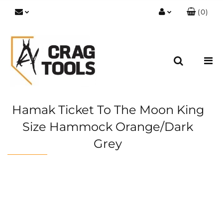
(
0
)
Zaloguj się
Zarejestruj się
Dodaj zgłoszenie
Zgody cookies
Hamak Ticket To The Moon King
Size Hammock Orange/Dark
Grey