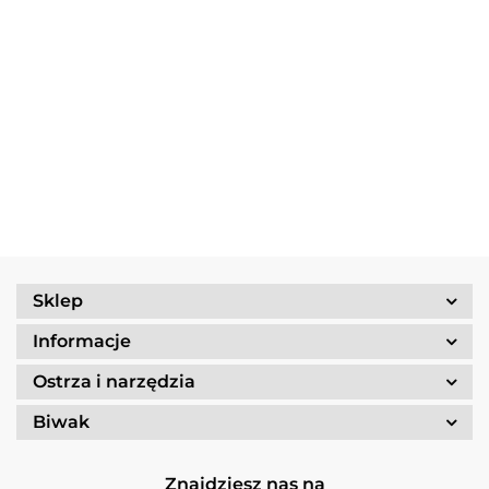
Multitool
Zestaw
Gerber
Naczyń
Multitool
Zestaw
Risotto
Dime
Trangia
Gerber
Turystyczny
139.90
Borowikow
259.90
red
Camping
Suspension
Trangia
Firepot XL,
299.90
389.90
Set
69.90
NXT Black
Stove
800g/830
/Tundra I
Ultralight
kcal
25-1/UL
Sklep
Informacje
Ostrza i narzędzia
Biwak
Znajdziesz nas na