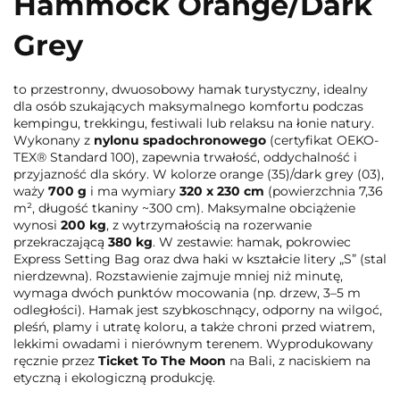
Hammock Orange/Dark
Grey
to przestronny, dwuosobowy hamak turystyczny, idealny
dla osób szukających maksymalnego komfortu podczas
kempingu, trekkingu, festiwali lub relaksu na łonie natury.
Wykonany z
nylonu spadochronowego
(certyfikat OEKO-
TEX® Standard 100), zapewnia trwałość, oddychalność i
przyjazność dla skóry. W kolorze orange (35)/dark grey (03),
waży
700 g
i ma wymiary
320 x 230 cm
(powierzchnia 7,36
m², długość tkaniny ~300 cm). Maksymalne obciążenie
wynosi
200 kg
, z wytrzymałością na rozerwanie
przekraczającą
380 kg
. W zestawie: hamak, pokrowiec
Express Setting Bag oraz dwa haki w kształcie litery „S” (stal
nierdzewna). Rozstawienie zajmuje mniej niż minutę,
wymaga dwóch punktów mocowania (np. drzew, 3–5 m
odległości). Hamak jest szybkoschnący, odporny na wilgoć,
pleśń, plamy i utratę koloru, a także chroni przed wiatrem,
lekkimi owadami i nierównym terenem. Wyprodukowany
ręcznie przez
Ticket To The Moon
na Bali, z naciskiem na
etyczną i ekologiczną produkcję.