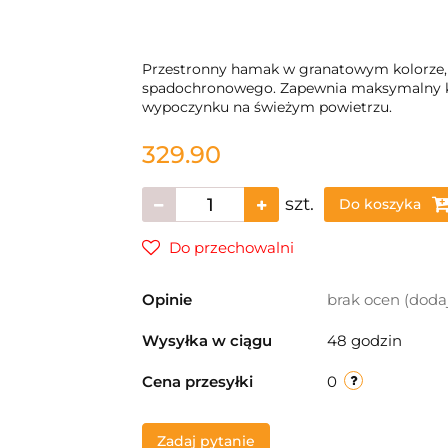
Przestronny hamak w granatowym kolorze
spadochronowego. Zapewnia maksymalny ko
wypoczynku na świeżym powietrzu.
329.90
szt.
Do koszyka
Do przechowalni
Opinie
brak ocen
(doda
Wysyłka w ciągu
48 godzin
Cena przesyłki
0
Zadaj pytanie