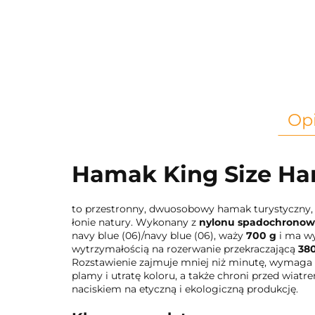
Op
Hamak King Size H
to przestronny, dwuosobowy hamak turystyczny, 
łonie natury. Wykonany z
nylonu spadochrono
navy blue (06)/navy blue (06), waży
700 g
i ma w
wytrzymałością na rozerwanie przekraczającą
38
Rozstawienie zajmuje mniej niż minutę, wymaga 
plamy i utratę koloru, a także chroni przed wi
naciskiem na etyczną i ekologiczną produkcję.