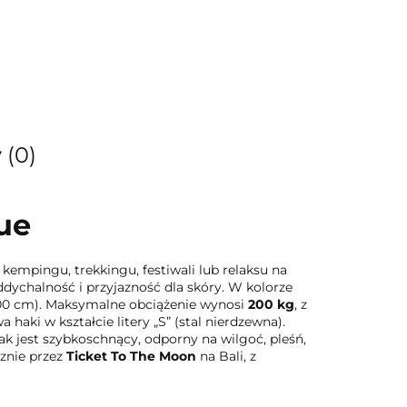
 (0)
ue
mpingu, trekkingu, festiwali lub relaksu na
dychalność i przyjazność dla skóry. W kolorze
300 cm). Maksymalne obciążenie wynosi
200 kg
, z
haki w kształcie litery „S” (stal nierdzewna).
 jest szybkoschnący, odporny na wilgoć, pleśń,
znie przez
Ticket To The Moon
na Bali, z