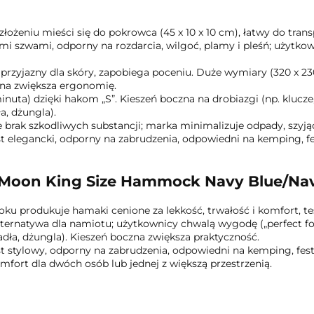
złożeniu mieści się do pokrowca (45 x 10 x 10 cm), łatwy do tran
i szwami, odporny na rozdarcia, wilgoć, plamy i pleśń; użytko
ł, przyjazny dla skóry, zapobiega poceniu. Duże wymiary (320 x
alna zwiększa ergonomię.
minuta) dzięki hakom „S”. Kieszeń boczna na drobiazgi (np. klucz
, dżungla).
brak szkodliwych substancji; marka minimalizuje odpady, szyjąc
est elegancki, odporny na zabrudzenia, odpowiedni na kemping, f
 Moon King Size Hammock Navy Blue/Nav
roku produkuje hamaki cenione za lekkość, trwałość i komfort, 
alternatywa dla namiotu; użytkownicy chwalą wygodę („perfect fo
ła, dżungla). Kieszeń boczna zwiększa praktyczność.
est stylowy, odporny na zabrudzenia, odpowiedni na kemping, fest
fort dla dwóch osób lub jednej z większą przestrzenią.