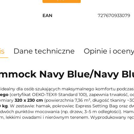
EAN
727670933079
is
Dane techniczne
Opinie i oceny
ammock Navy Blue/Navy Bl
idealny dla osób szukających maksymalnego komfortu podczas ke
wego
(certyfikat OEKO-TEX® Standard 100), zapewnia trwałość, od
ymiary
320 x 230 cm
(powierzchnia 7,36 m², długość tkaniny ~
0 kg
. W zestawie: hamak, pokrowiec Express Setting Bag oraz dwa 
dwóch punktów mocowania (np. drzew, 3–5 m odległości). Hamak
atrem, lekkimi owadami i nierównym terenem. Wyprodukowany ręc