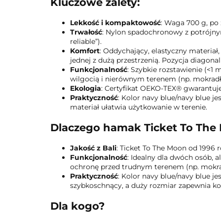
Kluczowe zalety:
Lekkość i kompaktowość
: Waga 700 g, po 
Trwałość
: Nylon spadochronowy z potrójnym
reliable”).
Komfort
: Oddychający, elastyczny materia
jednej z dużą przestrzenią. Pozycja diagon
Funkcjonalność
: Szybkie rozstawienie (<1 
wilgocią i nierównym terenem (np. mokradła
Ekologia
: Certyfikat OEKO-TEX® gwarantuje 
Praktyczność
: Kolor navy blue/navy blue j
materiał ułatwia użytkowanie w terenie.
Dlaczego hamak Ticket To The
Jakość z Bali
: Ticket To The Moon od 1996 
Funkcjonalność
: Idealny dla dwóch osób, 
ochronę przed trudnym terenem (np. mokrad
Praktyczność
: Kolor navy blue/navy blue j
szybkoschnący, a duży rozmiar zapewnia kom
Dla kogo?