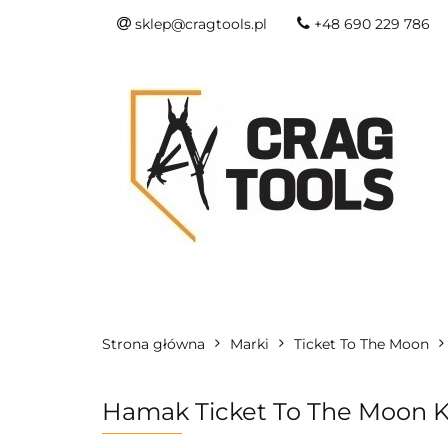
sklep@cragtools.pl
+48 690 229 786
NOWOŚCI
O
SURVIVAL I SŁU
NOWOŚCI
OSTRZA I NARZĘDZIA
Strona główna
Marki
Ticket To The Moon
Hamak Ticket To The Moon 