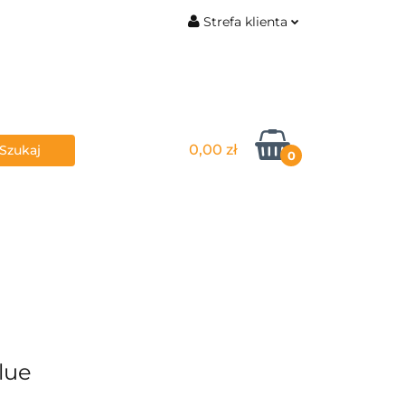
Strefa klienta
TDOOR
Zaloguj się
Zarejestruj się
Dodaj zgłoszenie
0,00 zł
Zgody cookies
0
SŁUŻBY
MARKI
lue