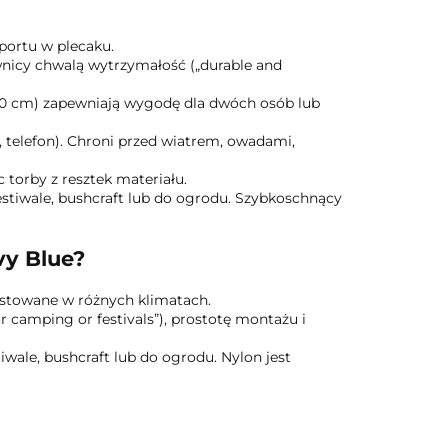
sportu w plecaku.
wnicy chwalą wytrzymałość („durable and
 230 cm) zapewniają wygodę dla dwóch osób lub
e, telefon). Chroni przed wiatrem, owadami,
 torby z resztek materiału.
estiwale, bushcraft lub do ogrodu. Szybkoschnący
y Blue?
testowane w różnych klimatach.
r camping or festivals”), prostotę montażu i
iwale, bushcraft lub do ogrodu. Nylon jest