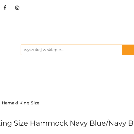
STRZA I NARZĘDZIA
BIWAK
KUCHNIA OU
ŻBY
MARKI
BIWAK
KUCHNIA OUTDOOR
SURVIVAL I 
Hamaki King Size
King Size Hammock Navy Blue/Navy B