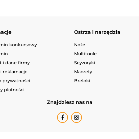
macje
Ostrza i narzędzia
min konkursowy
Noże
min
Multitoole
 i dane firmy
Scyzoryki
i reklamacje
Maczety
a prywatności
Breloki
y płatności
Znajdziesz nas na