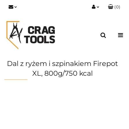
(
0
)
Zaloguj się
Zarejestruj się
Dodaj zgłoszenie
Zgody cookies
Dal z ryżem i szpinakiem Firepot
XL, 800g/750 kcal