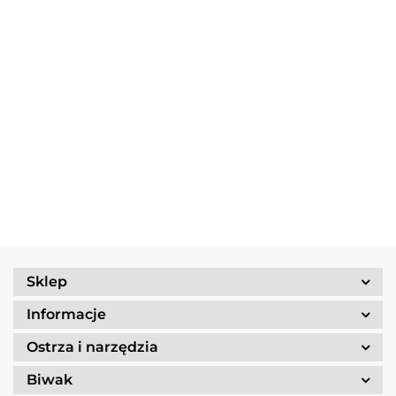
Multitool
Zestaw
Gerber
Naczyń
Multitool
Zestaw
Risotto
Dime
Trangia
Gerber
Turystyczny
139.90
Borowikow
259.90
red
Camping
Suspension
Trangia
Firepot XL,
299.90
389.90
Set
69.90
NXT Black
Stove
800g/830
/Tundra I
Ultralight
kcal
25-1/UL
Sklep
Informacje
Ostrza i narzędzia
Biwak