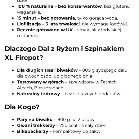
dzień.
100 % naturalne
–
bez konserwantów
, bez glutenu,
wegańskie.
15 minut
–
bez gotowania
, tylko gorąca woda.
Liofilizacja
–
3 lata trwałości
, nie wymaga lodówki.
Ręcznie gotowane w UK
– smak jak z indyjskiej
restauracji.
Dlaczego Dal z Ryżem i Szpinakiem
XL Firepot?
Dla długich tras i biwaków
– 800 g sycącego dalu
dla dwóch osób lub głodnego dnia
Testowany w górach
– sprawdzony w Tatrach,
Alpach, Bieszczadach
Naturalny i zdrowy
– bez sztucznych dodatków
Dla Kogo?
Pary na biwaku
– 800 g na 2 osoby
Głodni trekkerzy
– 750 kcal na cały dzień
Bikepackerzy
– kompaktowy do sakw