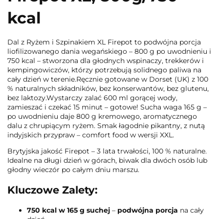
kcal
Dal z Ryżem i Szpinakiem XL Firepot to podwójna porcja
liofilizowanego dania wegańskiego – 800 g po uwodnieniu i
750 kcal – stworzona dla głodnych wspinaczy, trekkerów i
kempingowiczów, którzy potrzebują solidnego paliwa na
cały dzień w terenie.Ręcznie gotowane w Dorset (UK) z 100
% naturalnych składników, bez konserwantów, bez glutenu,
bez laktozy.Wystarczy zalać 600 ml gorącej wody,
zamieszać i czekać 15 minut – gotowe! Sucha waga 165 g –
po uwodnieniu daje 800 g kremowego, aromatycznego
dalu z chrupiącym ryżem. Smak łagodnie pikantny, z nutą
indyjskich przypraw – comfort food w wersji XXL.
Brytyjska jakość Firepot – 3 lata trwałości, 100 % naturalne.
Idealne na długi dzień w górach, biwak dla dwóch osób lub
głodny wieczór po całym dniu marszu.
Kluczowe Zalety:
750 kcal w 165 g suchej
–
podwójna porcja
na cały