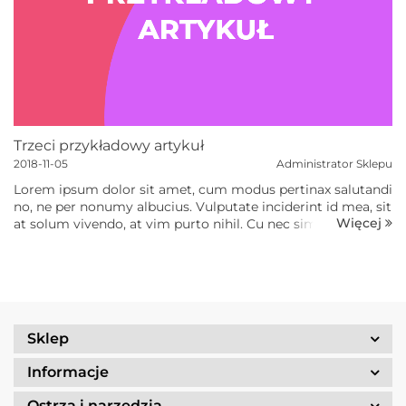
Trzeci przykładowy artykuł
2018-11-05
Administrator Sklepu
Lorem ipsum dolor sit amet, cum modus pertinax salutandi
no, ne per nonumy albucius. Vulputate inciderint id mea, sit
Więcej
at solum vivendo, at vim purto nihil. Cu nec similique
conclusionemque, in vis suas iuvaret, has ad omnis
prompta eligendi. Dicant tempor...
Sklep
Informacje
Ostrza i narzędzia