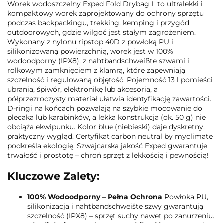
Worek wodoszczelny Exped Fold Drybag L to ultralekki i
kompaktowy worek zaprojektowany do ochrony sprzętu
podczas backpackingu, trekking, kemping i przygód
outdoorowych, gdzie wilgoć jest stałym zagrożeniem.
Wykonany z nylonu ripstop 40D z powłoką PU i
silikonizowaną powierzchnią, worek jest w 100%
wodoodporny (IPX8), z nahtbandschweißte szwami i
rolkowym zamknięciem z klamrą, które zapewniają
szczelność i regulowaną objętość. Pojemność 13 l pomieści
ubrania, śpiwór, elektronikę lub akcesoria, a
półprzezroczysty materiał ułatwia identyfikację zawartości.
D-ringi na końcach pozwalają na szybkie mocowanie do
plecaka lub karabinków, a lekka konstrukcja (ok. 50 g) nie
obciąża ekwipunku. Kolor blue (niebieski) daje dyskretny,
praktyczny wygląd. Certyfikat carbon neutral by myclimate
podkreśla ekologię. Szwajcarska jakość Exped gwarantuje
trwałość i prostotę – chroń sprzęt z lekkością i pewnością!
Kluczowe Zalety:
100% Wodoodporny – Pełna Ochrona
Powłoka PU,
silikonizacja i nahtbandschweište szwy gwarantują
szczelność (IPX8) – sprzęt suchy nawet po zanurzeniu.