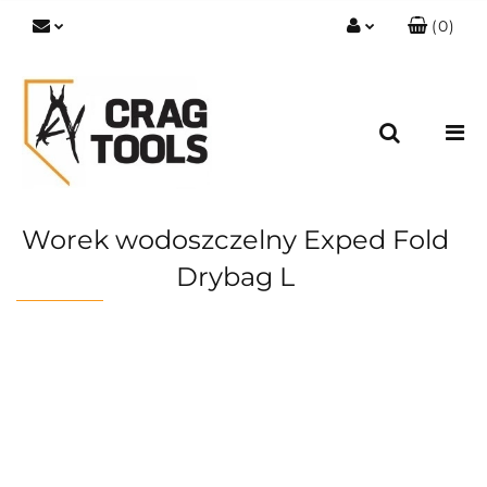
(
0
)
Zaloguj się
Zarejestruj się
Dodaj zgłoszenie
Zgody cookies
Worek wodoszczelny Exped Fold
Drybag L