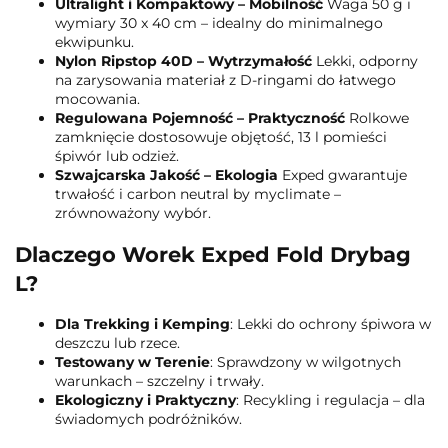
Ultralight i Kompaktowy – Mobilność
Waga 50 g i
wymiary 30 x 40 cm – idealny do minimalnego
ekwipunku.
Nylon Ripstop 40D – Wytrzymałość
Lekki, odporny
na zarysowania materiał z D-ringami do łatwego
mocowania.
Regulowana Pojemność – Praktyczność
Rolkowe
zamknięcie dostosowuje objętość, 13 l pomieści
śpiwór lub odzież.
Szwajcarska Jakość – Ekologia
Exped gwarantuje
trwałość i carbon neutral by myclimate –
zrównoważony wybór.
Dlaczego Worek Exped Fold Drybag
L?
Dla Trekking i Kemping
: Lekki do ochrony śpiwora w
deszczu lub rzece.
Testowany w Terenie
: Sprawdzony w wilgotnych
warunkach – szczelny i trwały.
Ekologiczny i Praktyczny
: Recykling i regulacja – dla
świadomych podróżników.