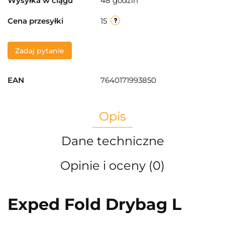
Wysyłka w ciągu
48 godzin
Cena przesyłki
15
Zadaj pytanie
EAN
7640171993850
Opis
Dane techniczne
Opinie i oceny (0)
Exped Fold Drybag L