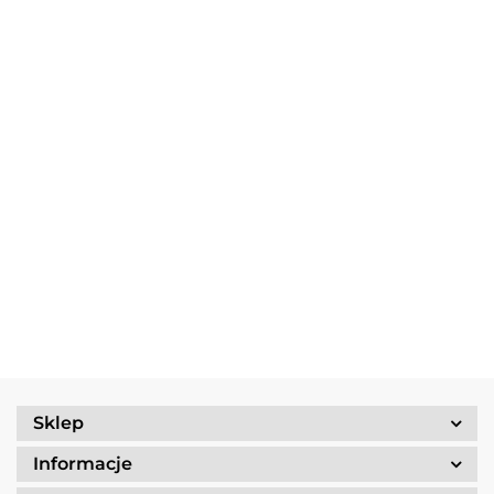
Multitool
Zestaw
Gerber
Naczyń
Multitool
Zestaw
Risotto
Dime
Trangia
Gerber
Turystyczny
139.90
Borowikow
259.90
red
Camping
Suspension
Trangia
Firepot XL,
299.90
389.90
Set
69.90
NXT Black
Stove
800g/830
/Tundra I
Ultralight
kcal
25-1/UL
Sklep
Informacje