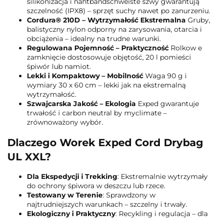
silikonizacja i nahtbandschweište szwy gwarantują
szczelność (IPX8) – sprzęt suchy nawet po zanurzeniu.
Cordura® 210D – Wytrzymałość Ekstremalna
Gruby,
balistyczny nylon odporny na zarysowania, otarcia i
obciążenia – idealny na trudne warunki.
Regulowana Pojemność – Praktyczność
Rolkow e
zamknięcie dostosowuje objętość, 20 l pomieści
śpiwór lub namiot.
Lekki i Kompaktowy – Mobilność
Waga 90 g i
wymiary 30 x 60 cm – lekki jak na ekstremalną
wytrzymałość.
Szwajcarska Jakość – Ekologia
Exped gwarantuje
trwałość i carbon neutral by myclimate –
zrównoważony wybór.
Dlaczego Worek Exped Cord Drybag
UL XXL?
Dla Ekspedycji i Trekking
: Ekstremalnie wytrzymały
do ochrony śpiwora w deszczu lub rzece.
Testowany w Terenie
: Sprawdzony w
najtrudniejszych warunkach – szczelny i trwały.
Ekologiczny i Praktyczny
: Recykling i regulacja – dla