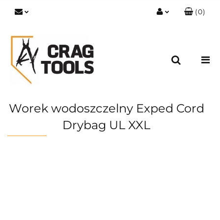
(
0
)
Zaloguj się
Zarejestruj się
Dodaj zgłoszenie
Zgody cookies
Worek wodoszczelny Exped Cord
Drybag UL XXL