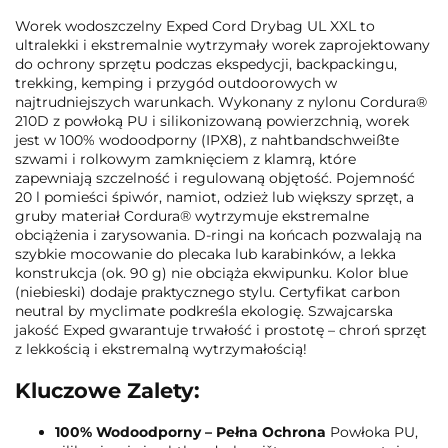
Worek wodoszczelny Exped Cord Drybag UL XXL to
ultralekki i ekstremalnie wytrzymały worek zaprojektowany
do ochrony sprzętu podczas ekspedycji, backpackingu,
trekking, kemping i przygód outdoorowych w
najtrudniejszych warunkach. Wykonany z nylonu Cordura®
210D z powłoką PU i silikonizowaną powierzchnią, worek
jest w 100% wodoodporny (IPX8), z nahtbandschweißte
szwami i rolkowym zamknięciem z klamrą, które
zapewniają szczelność i regulowaną objętość. Pojemność
20 l pomieści śpiwór, namiot, odzież lub większy sprzęt, a
gruby materiał Cordura® wytrzymuje ekstremalne
obciążenia i zarysowania. D-ringi na końcach pozwalają na
szybkie mocowanie do plecaka lub karabinków, a lekka
konstrukcja (ok. 90 g) nie obciąża ekwipunku. Kolor blue
(niebieski) dodaje praktycznego stylu. Certyfikat carbon
neutral by myclimate podkreśla ekologię. Szwajcarska
jakość Exped gwarantuje trwałość i prostotę – chroń sprzęt
z lekkością i ekstremalną wytrzymałością!
Kluczowe Zalety:
100% Wodoodporny – Pełna Ochrona
Powłoka PU,