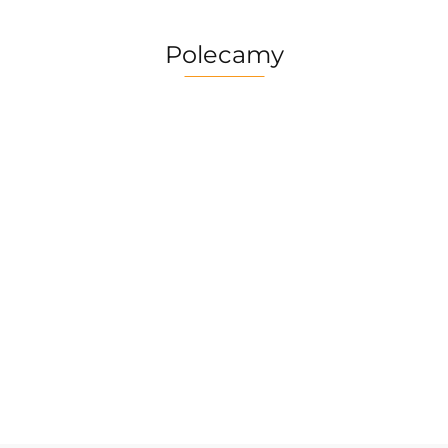
Polecamy
Multitool
Zestaw
Gerber
Naczyń
Multitool
Zestaw
Risotto
Dime
Trangia
Gerber
Turystyczny
139.90
Borowikow
259.90
red
Camping
Suspension
Trangia
Firepot XL,
299.90
389.90
Set
69.90
NXT Black
Stove
800g/830
/Tundra I
Ultralight
kcal
25-1/UL