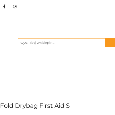
STRZA I NARZĘDZIA
BIWAK
KUCHNIA OU
ŻBY
MARKI
BIWAK
KUCHNIA OUTDOOR
SURVIVAL I 
old Drybag First Aid S