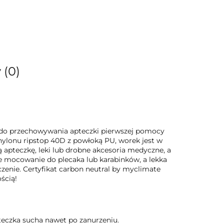
 (0)
e do przechowywania apteczki pierwszej pomocy
ylonu ripstop 40D z powłoką PU, worek jest w
apteczkę, leki lub drobne akcesoria medyczne, a
e mocowanie do plecaka lub karabinków, a lekka
zenie. Certyfikat carbon neutral by myclimate
ścią!
teczka sucha nawet po zanurzeniu.