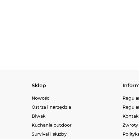
Zestaw 
Trangia 
1/UL
389.90
Sklep
Infor
Nowości
Regula
Ostrza i narzędzia
Regula
Biwak
Kontakt
Kuchania outdoor
Zwroty 
Survival i służby
Polityk