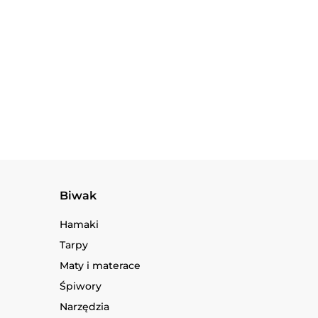
Saperka Gerber Entreching
Folding Spade institutional box
549.90
Biwak
Hamaki
Tarpy
Maty i materace
Śpiwory
Narzędzia