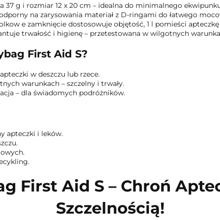
 37 g i rozmiar 12 x 20 cm – idealna do minimalnego ekwipun
 odporny na zarysowania materiał z D-ringami do łatwego moco
lkow e zamknięcie dostosowuje objętość, 1 l pomieści apteczkę l
ntuje trwałość i higienę – przetestowana w wilgotnych warunka
bag First Aid S?
 apteczki w deszczu lub rzece.
tnych warunkach – szczelny i trwały.
ulacja – dla świadomych podróżników.
y apteczki i leków.
szczu.
rowych.
recykling.
g First Aid S – Chroń Aptec
Szczelnością!