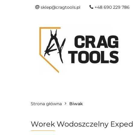
sklep@cragtools.pl
+48 690 229 786
NOWOŚCI
O
SURVIVAL I SŁU
NOWOŚCI
OSTRZA I NARZĘDZIA
Strona główna
Biwak
Worek Wodoszczelny Exped F