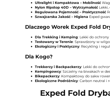
Ultralight i Kompaktowa – Mobilność
Waga
Nylon Ripstop 40D – Wytrzymałość
Lekki,
Regulowana Pojemność – Praktyczność
Ro
Szwajcarska Jakość – Higiena
Exped gwara
Dlaczego Worek Exped Fold Dry
Dla Trekking i Kemping
: Lekki do ochrony
Testowany w Terenie
: Sprawdzony w wilgo
Ekologiczny i Praktyczny
: Recykling i reg
Dla Kogo?
Trekkerzy i Backpackerzy
: Lekki do ochron
Kempingowcy
: Szczelny na biwakach w de
Bikepackerzy
: Kompaktowy do sakw rowe
Ekologiczne Podróżnicy
: Carbon neutral i 
Exped Fold Dryba