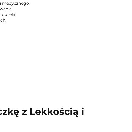
ku medycznego.
wania.
ub leki.
ch.
zkę z Lekkością i