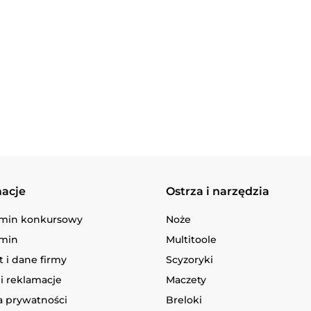
Turystyczny
kcal
Stove Ultralight 25-
259.90
69.90
macje
Ostrza i narzędzia
min konkursowy
Noże
min
Multitoole
 i dane firmy
Scyzoryki
i reklamacje
Maczety
a prywatności
Breloki