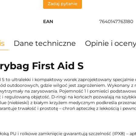
Zadaj pytanie
EAN
7640147763180
is
Dane techniczne
Opinie i oceny
ybag First Aid S
 S to ultralekki i kompaktowy worek zaprojektowany specjalni
gód outdoorowych, gdzie wilgoć jest zagrożeniem. Wykonany z n
wytrzymały na zarysowania. Pojemność 1 l pomieści podstawową 
 i regulowaną objętość. D-ringi na końcach pozwalają na szybki
blue (niebieski) z białym krzyżem medycznym podkreśla przeznac
rantuje trwałość i prostotę – chroń apteczkę z lekkością i pewno
oką PU i rolkowe zamknięcie gwarantują szczelność (IPX8) – ap