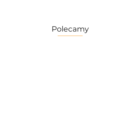
Polecamy
Zestaw Naczyń Trangia
Risotto Bor
Camping Set /Tundra I
Firepot XL, 