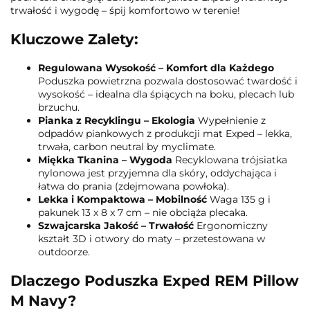
trwałość i wygodę – śpij komfortowo w terenie!
Kluczowe Zalety:
Regulowana Wysokość – Komfort dla Każdego
Poduszka powietrzna pozwala dostosować twardość i
wysokość – idealna dla śpiących na boku, plecach lub
brzuchu.
Pianka z Recyklingu – Ekologia
Wypełnienie z
odpadów piankowych z produkcji mat Exped – lekka,
trwała, carbon neutral by myclimate.
Miękka Tkanina – Wygoda
Recyklowana trójsiatka
nylonowa jest przyjemna dla skóry, oddychająca i
łatwa do prania (zdejmowana powłoka).
Lekka i Kompaktowa – Mobilność
Waga 135 g i
pakunek 13 x 8 x 7 cm – nie obciąża plecaka.
Szwajcarska Jakość – Trwałość
Ergonomiczny
kształt 3D i otwory do maty – przetestowana w
outdoorze.
Dlaczego Poduszka Exped REM Pillow
M Navy?