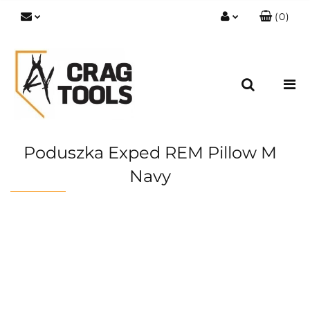
(
0
)
Zaloguj się
Zarejestruj się
Dodaj zgłoszenie
Zgody cookies
Poduszka Exped REM Pillow M
Navy