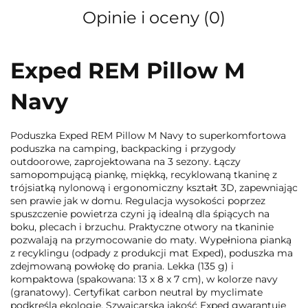
Opinie i oceny (0)
Exped REM Pillow M
Navy
Poduszka Exped REM Pillow M Navy to superkomfortowa
poduszka na camping, backpacking i przygody
outdoorowe, zaprojektowana na 3 sezony. Łączy
samopompującą piankę, miękką, recyklowaną tkaninę z
trójsiatką nylonową i ergonomiczny kształt 3D, zapewniając
sen prawie jak w domu. Regulacja wysokości poprzez
spuszczenie powietrza czyni ją idealną dla śpiących na
boku, plecach i brzuchu. Praktyczne otwory na tkaninie
pozwalają na przymocowanie do maty. Wypełniona pianką
z recyklingu (odpady z produkcji mat Exped), poduszka ma
zdejmowaną powłokę do prania. Lekka (135 g) i
kompaktowa (spakowana: 13 x 8 x 7 cm), w kolorze navy
(granatowy). Certyfikat carbon neutral by myclimate
podkreśla ekologię. Szwajcarska jakość Exped gwarantuje