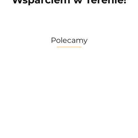
Polecamy
Multitool
Zestaw
Gerber
Naczyń
Multitool
Zestaw
Risotto
Dime
Trangia
Gerber
Turystyczny
139.90
Borowikow
259.90
red
Camping
Suspension
Trangia
Firepot XL,
299.90
389.90
Set
69.90
NXT Black
Stove
800g/830
/Tundra I
Ultralight
kcal
25-1/UL