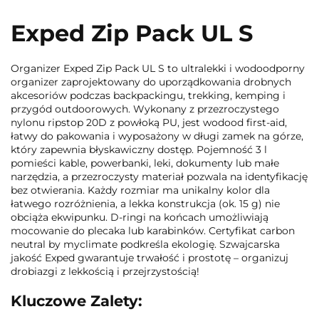
Exped Zip Pack UL S
Organizer Exped Zip Pack UL S to ultralekki i wodoodporny
organizer zaprojektowany do uporządkowania drobnych
akcesoriów podczas backpackingu, trekking, kemping i
przygód outdoorowych. Wykonany z przezroczystego
nylonu ripstop 20D z powłoką PU, jest wodood first-aid,
łatwy do pakowania i wyposażony w długi zamek na górze,
który zapewnia błyskawiczny dostęp. Pojemność 3 l
pomieści kable, powerbanki, leki, dokumenty lub małe
narzędzia, a przezroczysty materiał pozwala na identyfikację
bez otwierania. Każdy rozmiar ma unikalny kolor dla
łatwego rozróżnienia, a lekka konstrukcja (ok. 15 g) nie
obciąża ekwipunku. D-ringi na końcach umożliwiają
mocowanie do plecaka lub karabinków. Certyfikat carbon
neutral by myclimate podkreśla ekologię. Szwajcarska
jakość Exped gwarantuje trwałość i prostotę – organizuj
drobiazgi z lekkością i przejrzystością!
Kluczowe Zalety: