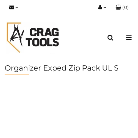
(
0
)
Zaloguj się
Zarejestruj się
Dodaj zgłoszenie
Zgody cookies
Organizer Exped Zip Pack UL S