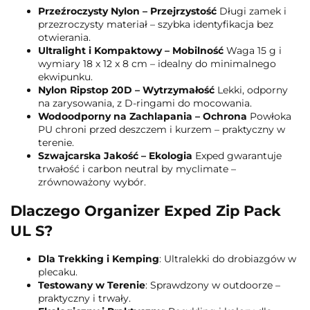
Przeźroczysty Nylon – Przejrzystość
Długi zamek i
przezroczysty materiał – szybka identyfikacja bez
otwierania.
Ultralight i Kompaktowy – Mobilność
Waga 15 g i
wymiary 18 x 12 x 8 cm – idealny do minimalnego
ekwipunku.
Nylon Ripstop 20D – Wytrzymałość
Lekki, odporny
na zarysowania, z D-ringami do mocowania.
Wodoodporny na Zachlapania – Ochrona
Powłoka
PU chroni przed deszczem i kurzem – praktyczny w
terenie.
Szwajcarska Jakość – Ekologia
Exped gwarantuje
trwałość i carbon neutral by myclimate –
zrównoważony wybór.
Dlaczego Organizer Exped Zip Pack
UL S?
Dla Trekking i Kemping
: Ultralekki do drobiazgów w
plecaku.
Testowany w Terenie
: Sprawdzony w outdoorze –
praktyczny i trwały.