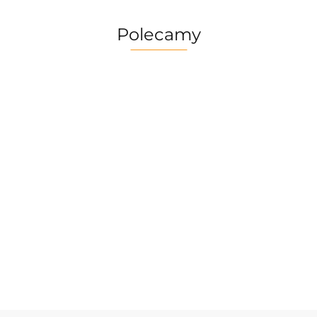
Polecamy
Multitool
Zestaw
Gerber
Naczyń
Multitool
Zestaw
Risotto
Dime
Trangia
Gerber
Turystyczny
139.90
Borowikow
259.90
red
Camping
Suspension
Trangia
Firepot XL,
299.90
389.90
Set
69.90
NXT Black
Stove
800g/830
/Tundra I
Ultralight
kcal
25-1/UL