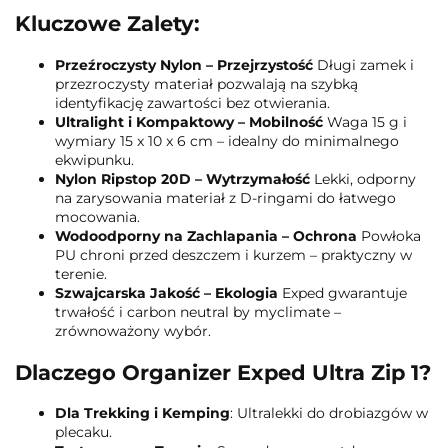
Kluczowe Zalety:
Przeźroczysty Nylon – Przejrzystość
Długi zamek i
przezroczysty materiał pozwalają na szybką
identyfikację zawartości bez otwierania.
Ultralight i Kompaktowy – Mobilność
Waga 15 g i
wymiary 15 x 10 x 6 cm – idealny do minimalnego
ekwipunku.
Nylon Ripstop 20D – Wytrzymałość
Lekki, odporny
na zarysowania materiał z D-ringami do łatwego
mocowania.
Wodoodporny na Zachlapania – Ochrona
Powłoka
PU chroni przed deszczem i kurzem – praktyczny w
terenie.
Szwajcarska Jakość – Ekologia
Exped gwarantuje
trwałość i carbon neutral by myclimate –
zrównoważony wybór.
Dlaczego Organizer Exped Ultra Zip 1?
Dla Trekking i Kemping
: Ultralekki do drobiazgów w
plecaku.