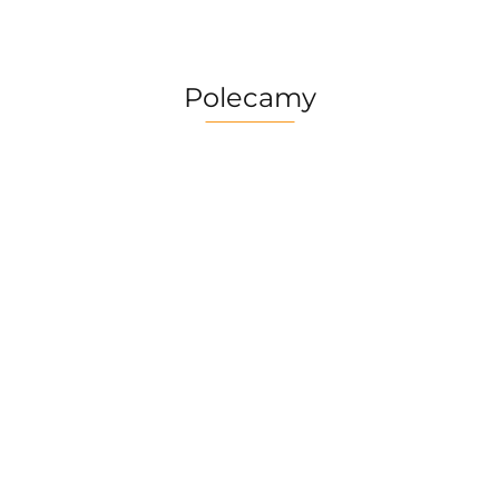
Polecamy
Multitool
Zestaw
Gerber
Naczyń
Multitool
Zestaw
Risotto
Dime
Trangia
Gerber
Turystyczny
139.90
Borowikow
259.90
red
Camping
Suspension
Trangia
Firepot XL,
299.90
389.90
Set
69.90
NXT Black
Stove
800g/830
/Tundra I
Ultralight
kcal
25-1/UL