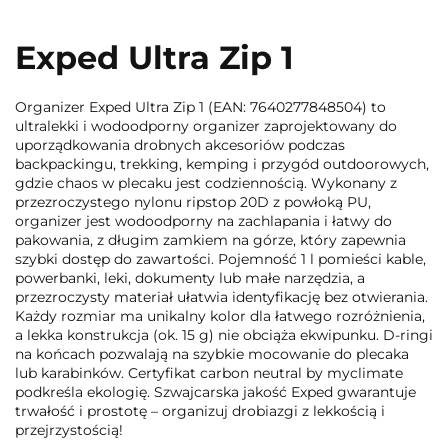
Exped Ultra Zip 1
Organizer Exped Ultra Zip 1 (EAN: 7640277848504) to
ultralekki i wodoodporny organizer zaprojektowany do
uporządkowania drobnych akcesoriów podczas
backpackingu, trekking, kemping i przygód outdoorowych,
gdzie chaos w plecaku jest codziennością. Wykonany z
przezroczystego nylonu ripstop 20D z powłoką PU,
organizer jest wodoodporny na zachlapania i łatwy do
pakowania, z długim zamkiem na górze, który zapewnia
szybki dostęp do zawartości. Pojemność 1 l pomieści kable,
powerbanki, leki, dokumenty lub małe narzędzia, a
przezroczysty materiał ułatwia identyfikację bez otwierania.
Każdy rozmiar ma unikalny kolor dla łatwego rozróżnienia,
a lekka konstrukcja (ok. 15 g) nie obciąża ekwipunku. D-ringi
na końcach pozwalają na szybkie mocowanie do plecaka
lub karabinków. Certyfikat carbon neutral by myclimate
podkreśla ekologię. Szwajcarska jakość Exped gwarantuje
trwałość i prostotę – organizuj drobiazgi z lekkością i
przejrzystością!