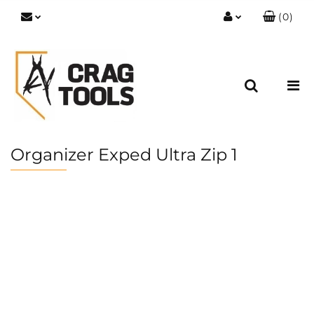
(
0
)
Zaloguj się
Zarejestruj się
Dodaj zgłoszenie
Zgody cookies
Organizer Exped Ultra Zip 1