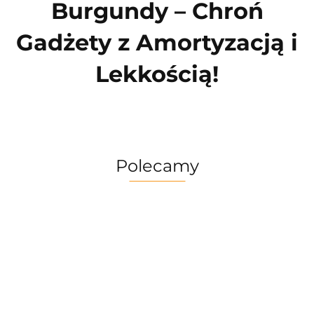
Burgundy – Chroń
Gadżety z Amortyzacją i
Lekkością!
Polecamy
Multitool
Zestaw
Gerber
Naczyń
Multitool
Zestaw
Risotto