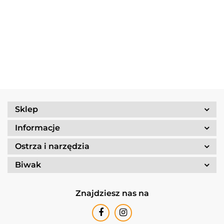
Dime
Trangia
Gerber
Turystyczny
139.90
Borowikow
259.90
red
Camping
Suspension
Trangia
Firepot XL,
299.90
389.90
Set
69.90
NXT Black
Stove
800g/830
/Tundra I
Ultralight
kcal
25-1/UL
Sklep
Informacje
Ostrza i narzędzia
Biwak
Znajdziesz nas na