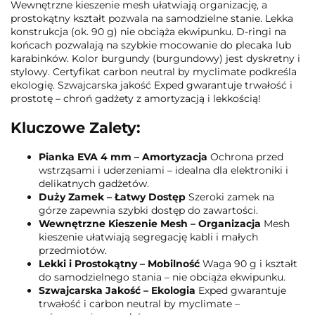
Wewnętrzne kieszenie mesh ułatwiają organizację, a
prostokątny kształt pozwala na samodzielne stanie. Lekka
konstrukcja (ok. 90 g) nie obciąża ekwipunku. D-ringi na
końcach pozwalają na szybkie mocowanie do plecaka lub
karabinków. Kolor burgundy (burgundowy) jest dyskretny i
stylowy. Certyfikat carbon neutral by myclimate podkreśla
ekologię. Szwajcarska jakość Exped gwarantuje trwałość i
prostotę – chroń gadżety z amortyzacją i lekkością!
Kluczowe Zalety:
Pianka EVA 4 mm – Amortyzacja
Ochrona przed
wstrząsami i uderzeniami – idealna dla elektroniki i
delikatnych gadżetów.
Duży Zamek – Łatwy Dostęp
Szeroki zamek na
górze zapewnia szybki dostęp do zawartości.
Wewnętrzne Kieszenie Mesh – Organizacja
Mesh
kieszenie ułatwiają segregację kabli i małych
przedmiotów.
Lekki i Prostokątny – Mobilność
Waga 90 g i kształt
do samodzielnego stania – nie obciąża ekwipunku.
Szwajcarska Jakość – Ekologia
Exped gwarantuje
trwałość i carbon neutral by myclimate –