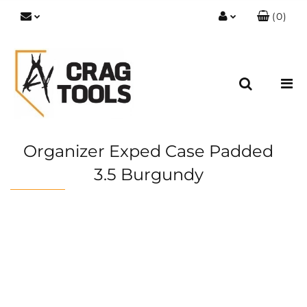
(
0
)
Zaloguj się
Zarejestruj się
Dodaj zgłoszenie
Zgody cookies
Organizer Exped Case Padded
3.5 Burgundy