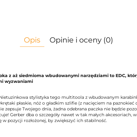
Opis
Opinie i oceny (0)
eloka z aż siedmioma wbudowanymi narzędziami to EDC, który
ymi wyzwaniami
Nietuzinkowa stylistyka tego multitoola z wbudowanym karabink
taki płaskie, nóż o gładkim szlifie (z nacięciem na paznokieć do
ie zepsuje Twojego dnia, żadna odebrana paczka nie będzie poz
cuje! Gerber dba o szczegóły nawet w tak małych akcesoriach, w
 w pozycji rozłożonej, by zwiększyć ich stabilność.