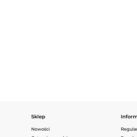
red
139.90
Multitool Gerber
Suspension NXT
Black
299.90
Zestaw 
Trangia 
1/UL
389.90
Sklep
Infor
Nowości
Regula