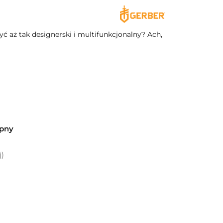
ć aż tak designerski i multifunkcjonalny? Ach,
ępny
j)