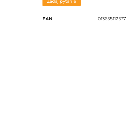
Zadaj pytanie
EAN
013658112537