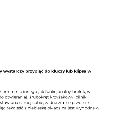
 wystarczy przypiąć do kluczy lub klipsa w
iem to nic innego jak funkcjonalny brelok, w
 otwierania), śrubokręt krzyżakowy, pilnik i
ostawiona samej sobie, żadne zimne piwo nie
ięc rękojeść z niebieską okładziną jest wygodna w