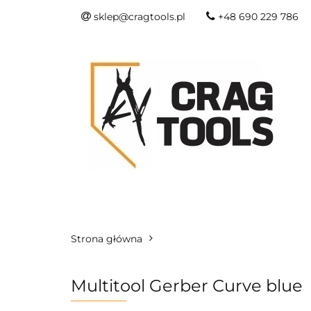
sklep@cragtools.pl
+48 690 229 786
NOWOŚCI
O
SURVIVAL I SŁU
NOWOŚCI
OSTRZA I NARZĘDZIA
Strona główna
Multitool Gerber Curve blue