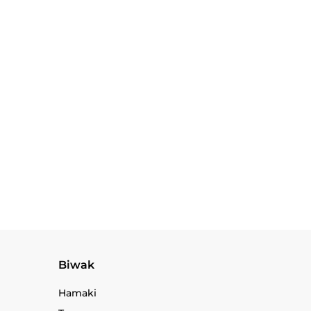
owikowe
800g/830
Saperka Gerber Entreching
Folding Spade institutional box
549.90
Biwak
Hamaki