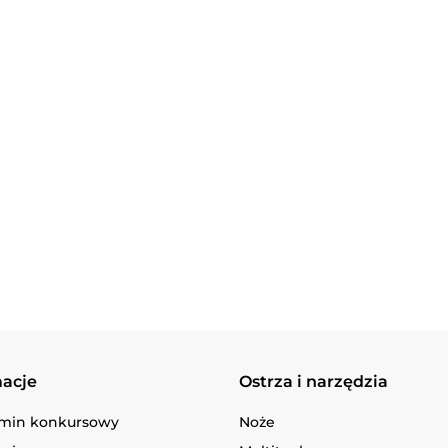
Zestaw Naczyń Trangia
Risotto Bor
Camping Set /Tundra I
Firepot XL, 
Turystyczny
kcal
Stove Ultralight 25-
259.90
69.90
macje
Ostrza i narzędzia
min konkursowy
Noże