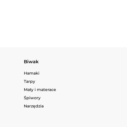
Folding Spade institutional box
549.90
Biwak
Hamaki
Tarpy
Maty i materace
Śpiwory
Narzędzia