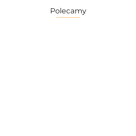
Polecamy
Zestaw Naczyń Trangia
Risotto Bor
Camping Set /Tundra I
Firepot XL, 
Turystyczny
kcal
Stove Ultralight 25-
259.90
69.90