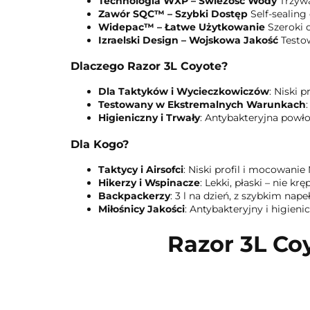
Technologia WXP – Świeżość Wody
Trzyw
Zawór SQC™ – Szybki Dostęp
Self-sealing
Widepac™ – Łatwe Użytkowanie
Szeroki 
Izraelski Design – Wojskowa Jakość
Testo
Dlaczego Razor 3L Coyote?
Dla Taktyków i Wycieczkowiczów
: Niski 
Testowany w Ekstremalnych Warunkach
Higieniczny i Trwały
: Antybakteryjna powł
Dla Kogo?
Taktycy i Airsofci
: Niski profil i mocowani
Hikerzy i Wspinacze
: Lekki, płaski – nie k
Backpackerzy
: 3 l na dzień, z szybkim nap
Miłośnicy Jakości
: Antybakteryjny i higieni
Razor 3L Co