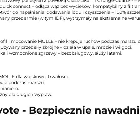
arstwowy polietylen z powłoką Glass-Like™ i Grunge-Guard™ – w
 quick connect – odłącz wąż bez wycieków, kompatybilny z filtram
otwór do napełniania, dodawania lodu i czyszczenia – 100% szczel
wany przez armie (w tym IDF), wytrzymały na ekstremalne warunki
profil i mocowanie MOLLE – nie krępuje ruchów podczas marszu c
: Używany przez siły zbrojne – działa w upale, mrozie i wilgoci.
oka i wzmocnione zgrzewy – bezobsługowy, służy latami.
e MOLLE dla wojskowej trwałości.
rępuje podczas marszu.
ełnianiem.
czny dla długich wypraw.
yote - Bezpiecznie nawadnia