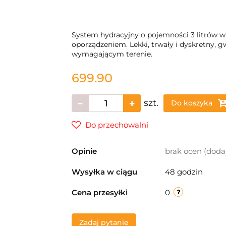
System hydracyjny o pojemności 3 litrów w
oporządzeniem. Lekki, trwały i dyskretny,
wymagającym terenie.
699.90
szt.
Do koszyka
Do przechowalni
Opinie
brak ocen
(doda
Wysyłka w ciągu
48 godzin
Cena przesyłki
0
Zadaj pytanie