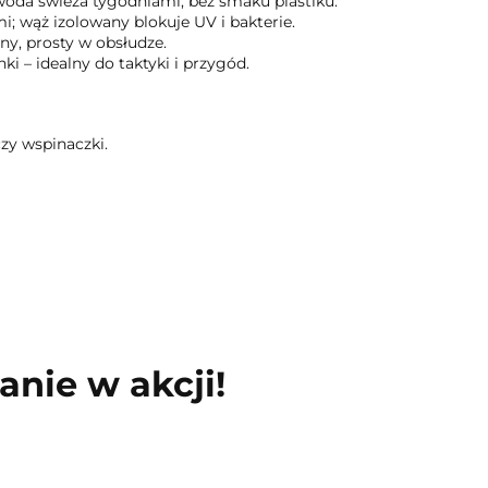
oda świeża tygodniami, bez smaku plastiku.
i; wąż izolowany blokuje UV i bakterie.
ny, prosty w obsłudze.
 – idealny do taktyki i przygód.
zy wspinaczki.
nie w akcji!