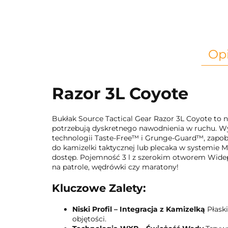
Op
Razor 3L Coyote
Bukłak Source Tactical Gear Razor 3L Coyote to ni
potrzebują dyskretnego nawodnienia w ruchu. Wy
technologii Taste-Free™ i Grunge-Guard™, zapob
do kamizelki taktycznej lub plecaka w systemie 
dostęp. Pojemność 3 l z szerokim otworem Widepa
na patrole, wędrówki czy maratony!
Kluczowe Zalety:
Niski Profil – Integracja z Kamizelką
Płask
objętości.