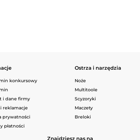
macje
Ostrza i narzędzia
min konkursowy
Noże
min
Multitoole
 i dane firmy
Scyzoryki
i reklamacje
Maczety
a prywatności
Breloki
y płatności
Znajdziesz nas na