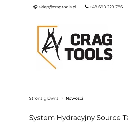
sklep@cragtools.pl
+48 690 229 786
NOWOŚCI
O
SURVIVAL I SŁU
NOWOŚCI
OSTRZA I NARZĘDZIA
Strona główna
Nowości
System Hydracyjny Source Ta