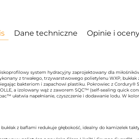
is
Dane techniczne
Opinie i oceny
skoprofilowy system hydracyjny zaprojektowany dla miłośników ta
konany z trwałego, trzywarstwowego polietylenu WXP, bukłak 
iegając bakteriom i zapachowi plastiku. Pokrowiec z Cordury®
MOLLE, a izolowany wąż z zaworem SQC™ (self-sealing quick conn
c™ ułatwia napełnianie, czyszczenie i dodawanie lodu. W kolorz
i bukłak z baflami redukuje głębokość, idealny do kamizelek tak