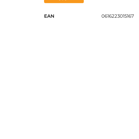
EAN
0616223015167