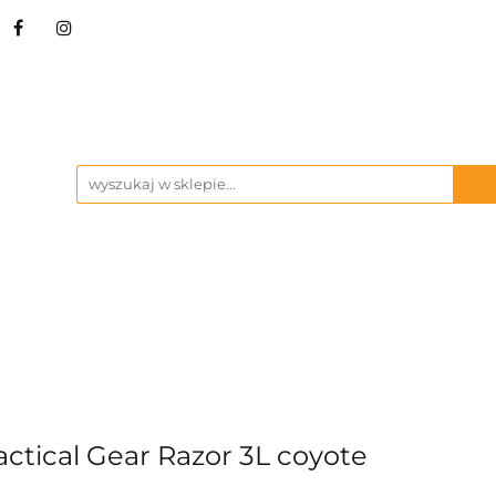
STRZA I NARZĘDZIA
BIWAK
KUCHNIA OU
ŻBY
MARKI
BIWAK
KUCHNIA OUTDOOR
SURVIVAL I 
ctical Gear Razor 3L coyote