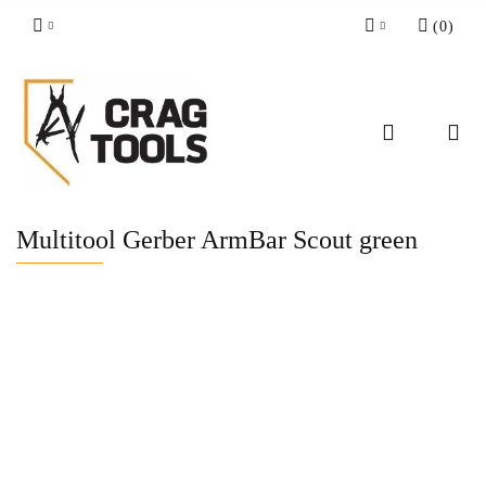
(
0
)
Zaloguj się
Zarejestruj się
Dodaj zgłoszenie
Zgody cookies
Multitool Gerber ArmBar Scout green