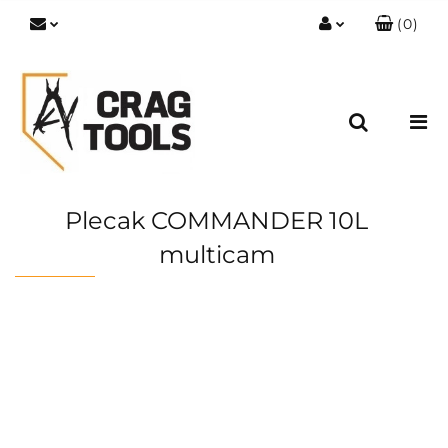
(
0
)
Zaloguj się
Zarejestruj się
Dodaj zgłoszenie
Zgody cookies
Plecak COMMANDER 10L
multicam